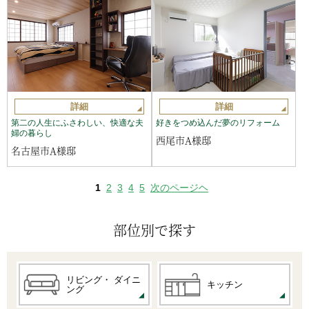
詳細
詳細
第二の人生にふさわしい、快適な夫
好きをつめ込んだ夢のリフォーム
婦の暮らし
西尾市A様邸
名古屋市A様邸
1
2
3
4
5
次のページヘ
部位別で探す
リビング・
ダイニ
キッチン
ング