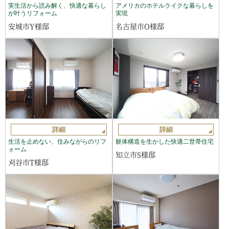
実生活から読み解く、快適な暮らし
アメリカのホテルライクな暮らしを
が叶うリフォーム
実現
安城市Y様邸
名古屋市O様邸
詳細
詳細
生活を止めない、住みながらのリフ
躯体構造を生かした快適二世帯住宅
ォーム
知立市S様邸
刈谷市T様邸