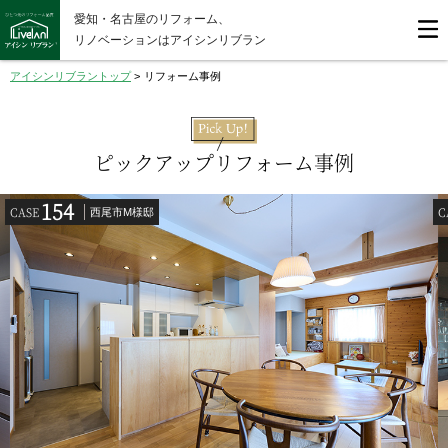
愛知・名古屋のリフォーム、
リノベーションはアイシンリブラン
アイシンリブラントップ
>
リフォーム事例
ピックアップリフォーム事例
154
CASE
C
西尾市M様邸