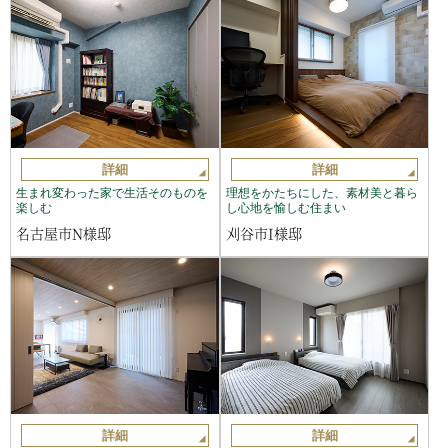
詳細
詳細
生まれ変わった家で生活そのものを
理想をかたちにした、素材美と暮ら
楽しむ
し心地を愉しむ住まい
名古屋市N様邸
刈谷市I様邸
詳細
詳細