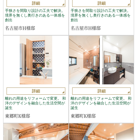
詳細
詳細
手狭さを間取り設計の工夫で解決。
手狭さを間取り設計の工夫で解決。
境界を無くし奥行きのある一体感を
境界を無くし奥行きのある一体感を
創出
創出
名古屋市H様邸
名古屋市H様邸
詳細
詳細
離れの用途をリフォームで変更。 和
離れの用途をリフォームで変更。 和
洋のデザインを融合した生活空間が
洋のデザインを融合した生活空間が
誕生
誕生
東郷町K様邸
東郷町K様邸