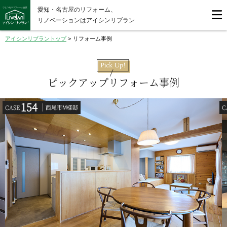
愛知・名古屋のリフォーム、
リノベーションはアイシンリブラン
アイシンリブラントップ
>
リフォーム事例
ピックアップリフォーム事例
154
CASE
C
西尾市M様邸