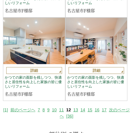
しいリフォーム
しいリフォーム
名古屋市F様邸
名古屋市F様邸
詳細
詳細
かつての家の面影を残しつつ、快適
かつての家の面影を残しつつ、快適
さと居住性を向上した家族の皆に優
さと居住性を向上した家族の皆に優
しいリフォーム
しいリフォーム
名古屋市F様邸
名古屋市F様邸
[1]
前のページヘ
7
8
9
10
11
12
13
14
15
16
17
次のページ
ヘ
[36]