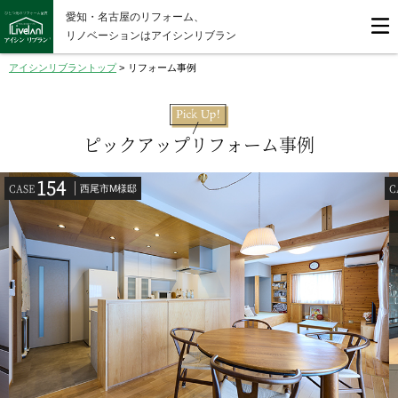
愛知・名古屋のリフォーム、
リノベーションはアイシンリブラン
アイシンリブラントップ
>
リフォーム事例
ピックアップリフォーム事例
154
CASE
C
西尾市M様邸