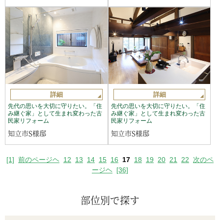
詳細
詳細
先代の思いを大切に守りたい。「住
先代の思いを大切に守りたい。「住
み継ぐ家」として生まれ変わった古
み継ぐ家」として生まれ変わった古
民家リフォーム
民家リフォーム
知立市S様邸
知立市S様邸
[1]
前のページヘ
12
13
14
15
16
17
18
19
20
21
22
次のペ
ージヘ
[36]
部位別で探す