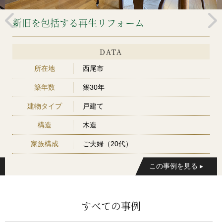
包括する再生リフォーム
今を愉し
DATA
地
西尾市
所在地
数
築30年
築年数
イプ
戸建て
建物タイ
造
木造
構造
構成
ご夫婦（20代）
家族構
すべての事例