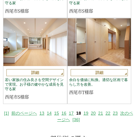
守る家
守る家
西尾市S様邸
西尾市S様邸
詳細
詳細
若い家族の住み良さを空間デザイン
余白を価値に転換。適切な区画で暮
で実現。お子様の健やかな成長を見
らし方を改善。
守る家
西尾市T様邸
西尾市S様邸
[1]
前のページヘ
13
14
15
16
17
18
19
20
21
22
23
次のペ
ージヘ
[36]