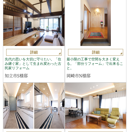
詳細
詳細
先代の思いを大切に守りたい。「住
最小限の工事で空間を大きく変え
み継ぐ家」として生まれ変わった古
る。「部分リフォーム」で出来るこ
民家リフォーム
と。
知立市S様邸
岡崎市N様邸