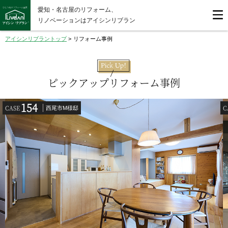
愛知・名古屋のリフォーム、
リノベーションはアイシンリブラン
アイシンリブラントップ
>
リフォーム事例
ピックアップリフォーム事例
158
CASE
西尾市M様邸
岡崎