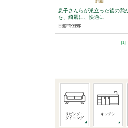
詳細
息子さんらが巣立った後の我
を、綺麗に、快適に
日進市K様邸
[1]
リビング・
キッチン
ダイニング