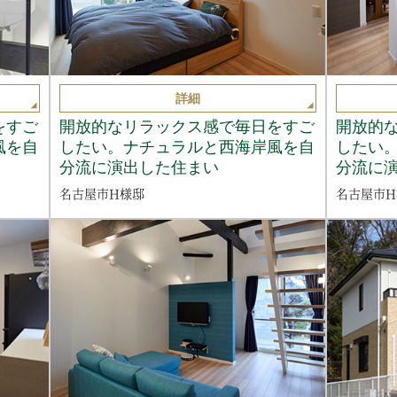
詳細
をすご
開放的なリラックス感で毎日をすご
開放的
風を自
したい。ナチュラルと西海岸風を自
したい
分流に演出した住まい
分流に
名古屋市H様邸
名古屋市H