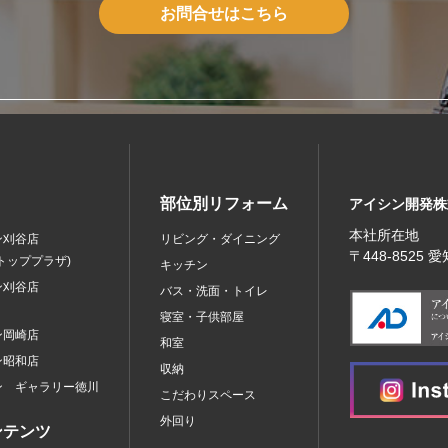
お問合せはこちら
部位別リフォーム
アイシン開発株
本社所在地
ン刈谷店
リビング・ダイニング
〒448‐8525
トッププラザ)
キッチン
ン刈谷店
バス・洗面・トイレ
寝室・子供部屋
ン岡崎店
和室
ン昭和店
収納
ン ギャラリー徳川
こだわりスペース
外回り
ンテンツ