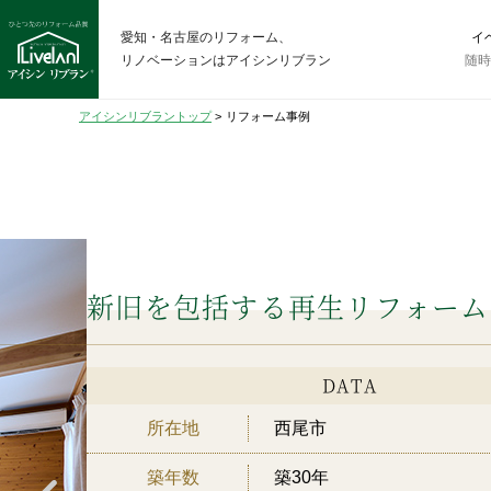
愛知・名古屋のリフォーム、
イ
リノベーションはアイシンリブラン
随
アイシンリブラントップ
>
リフォーム事例
CASE
158
岡崎市S様邸