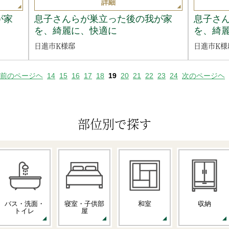
詳細
が家
息子さんらが巣立った後の我が家
息子さ
を、綺麗に、快適に
を、綺
日進市K様邸
日進市K様
前のページヘ
14
15
16
17
18
19
20
21
22
23
24
次のページヘ
部位別で探す
バス・洗面・
寝室・子供部
和室
収納
トイレ
屋