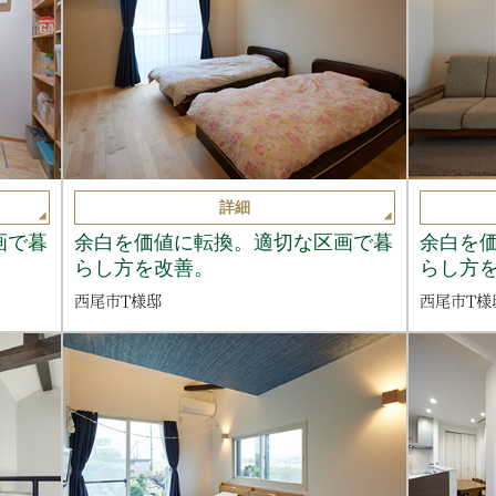
詳細
画で暮
余白を価値に転換。適切な区画で暮
余白を
らし方を改善。
らし方
西尾市T様邸
西尾市T様