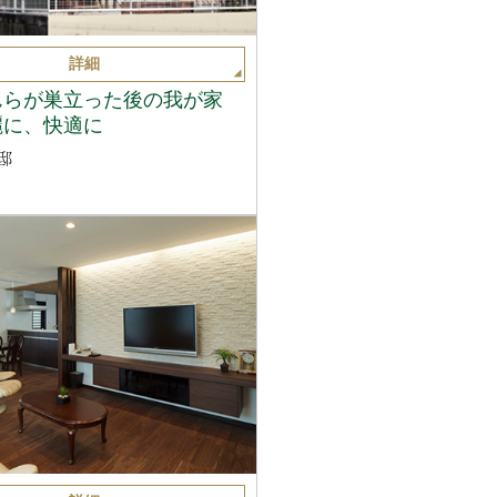
詳細
んらが巣立った後の我が家
麗に、快適に
邸