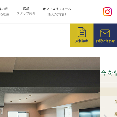
店舗
様の声
オフィスリフォーム
スタッフ紹介
れる理由
法人の方向け
資料請求
お問い合わせ
CASE
15
しみ、未来へ続く上質な暮らし
安城市K
DATA
岡崎市
築29年