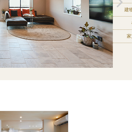
プ
マンション
RC造
成
施主様、お子様（社会人）