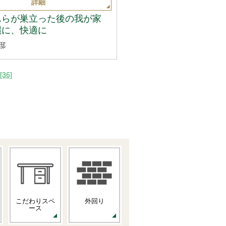
詳細
んらが巣立った後の我が家
麗に、快適に
邸
[36]
こだわりスペ
外回り
ース