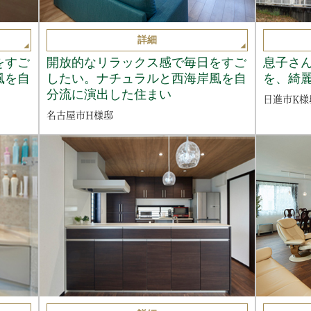
詳細
をすご
開放的なリラックス感で毎日をすご
息子さ
風を自
したい。ナチュラルと西海岸風を自
を、綺
分流に演出した住まい
日進市K様
名古屋市H様邸