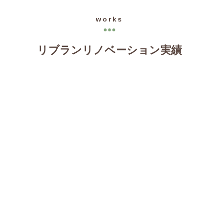
works
リブランリノベーション実績
周辺環境に合わせて間取りの軸を再設定。
土足のままバルコニーへ。
海外赴任帰りご家族の中古住宅購入リフォームは、
大胆なスケルトンリフォームで
空間を繋ぐ、世代を繋ぐ、
無垢材の床、漆喰の塗り壁、
カフェ風