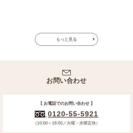
敷地のポテンシャルを活かした家
明るく広くリゾートライクな玄関ホール
LDKや趣味の部屋など遊び心満載。
家族が寄り添える家へ。
そして家族の未来へ繋げる
「帰ってくると笑顔になれる」中古マンションの再生
一戸建て / 築24年
分譲マンション / 築26年
一戸建て / 築23年
分譲マンション / 築37年
一戸建て / 築35年
一戸建て / 築38年
もっと見る
お問い合わせ
【 お電話でのお問い合わせ 】
0120-55-5921
（10:00～18:00／火曜・水曜定休）