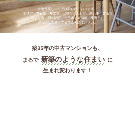
※物件探しエリアは限られております。
（エリア：刈谷市、知立市、安城市、大府市、高浜市、碧南市、
みよし市、阿久比町、半田市、東浦町、東海市）
詳しくはスタッフまでご相談ください。
築35年の中古マンションも、
新築のような住まい
まるで
に
生まれ変わります！