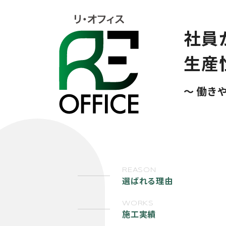
社員
生産
働き
REASON
選ばれる理由
WORKS
施工実績