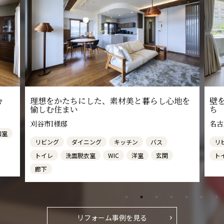
地を
壁をなくし、心地よさが広がる住まいのかた
実
ち
フ
名古屋市H様邸
安城
リビング
ダイニング
キッチン
収納
リ
トイレ
フ
玄
リフォーム事例を見る