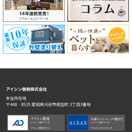
いいたします。
2026年04月06日
【ゴールデンウィーク休業のお知らせ】
下記の期間をゴールデンウィーク休業とさせていただきます。
●2026年4月28日（火）～5月5日（火）
お問い合わせの返信などは5月6日（水）より順次対応いたします
が、それまでお時間がかかる場合がございます。
ご容赦いただけますよう、よろしくお願いいたします。
2025年12月22日
アイシン開発株式会社
【年末年始休業のお知らせ】
本社所在地
下記の期間を年末年始休業とさせていただきます。
〒448‐8525 愛知県刈谷市相生町 3丁目3番地
●2025年12月28日（日）～2026年1月5日（月）
お問い合わせの返信などは1月6日（火）より順次対応いたします
が、それまでお時間がかかる場合がございます。
ご容赦いただけますよう、よろしくお願いいたします。