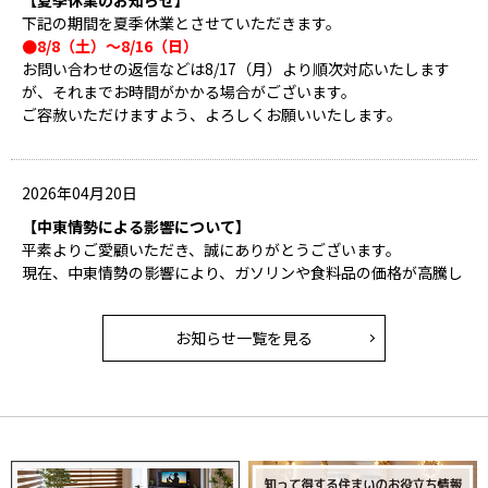
下記の期間を夏季休業とさせていただきます。
●8/8（土）～8/16（日）
お問い合わせの返信などは8/17（月）より順次対応いたします
が、それまでお時間がかかる場合がございます。
ご容赦いただけますよう、よろしくお願いいたします。
2026年04月20日
【中東情勢による影響について】
平素よりご愛顧いただき、誠にありがとうございます。
現在、中東情勢の影響により、ガソリンや食料品の価格が高騰し
ておりますが、同様に新築・リフォームに関わる建材や設備機器
にも影響が及んでおります。
お知らせ一覧を見る
そのため、資材の供給が不安定となり、出荷制限や納期遅延が発
生しております。今後の情勢次第では、さらに影響が拡大する可
能性もございます。
ご検討の際は、余裕をもったスケジュールでのご計画をおすすめ
いたします。
ご不安な点やご心配なことがございましたら、弊社スタッフがご
相談への対応・アドバイスをさせていただきます。よろしくお願