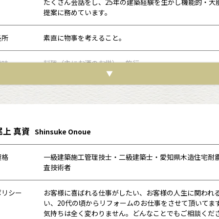
たくさん会話をし、25年の建築経験を生かし機能的・大
提案に務めています。
長所
素直に物事を考えること。
趣味
料理（主にお酒のお供）・旅行
▼
好きな言葉
利他の心 徳を積む
スタッフ評
毎日お客様のために提案・現場をがんばっています。お
とても頼もしいリフォームアドバイザーです。
尾上 真資
Shinsuke Onoue
資格
一級建築施工管理技士・二級建築士・愛知県木造住宅耐
査技術者
ポリシー
お客様に喜ばれる仕事がしたい、お客様の人生に関われ
い、20代の頃からリフォームのお仕事をさせて頂いてま
気持ちは全く変わりません。どんなことでもご相談くだ