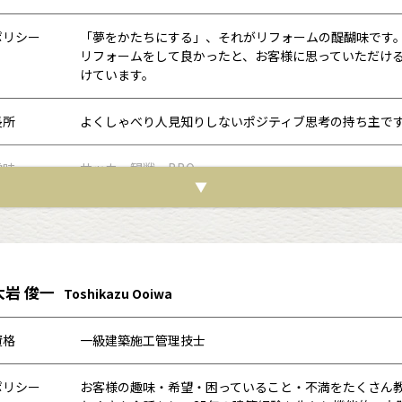
ポリシー
「夢をかたちにする」、それがリフォームの醍醐味です。
リフォームをして良かったと、お客様に思っていただけ
けています。
長所
よくしゃべり人見知りしないポジティブ思考の持ち主で
趣味
サッカー観戦、BBQ
▼
好きな言葉
諦めたらそこで試合終了ですよ！
スタッフ評
お施主様への気遣い、スタッフへの気遣い、職人さんへ
心の持ち主です。誰もが安心してお話できるスーパー店
大岩 俊一
Toshikazu Ooiwa
資格
一級建築施工管理技士
ポリシー
お客様の趣味・希望・困っていること・不満をたくさん