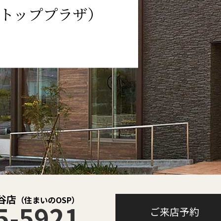
トッププラザ）
谷店
（住まいのOSP）
5-5921
ご来店予約