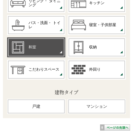
リビング・
ダイニ
キッチン
ング
バス・洗面・
トイ
寝室・子供部屋
レ
和室
収納
こだわりスペース
外回り
建物タイプ
戸建
マンション