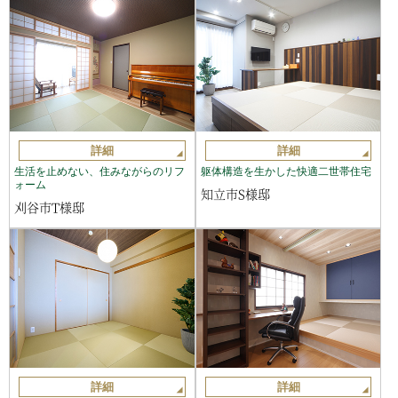
詳細
詳細
生活を止めない、住みながらのリフ
躯体構造を生かした快適二世帯住宅
ォーム
知立市S様邸
刈谷市T様邸
詳細
詳細