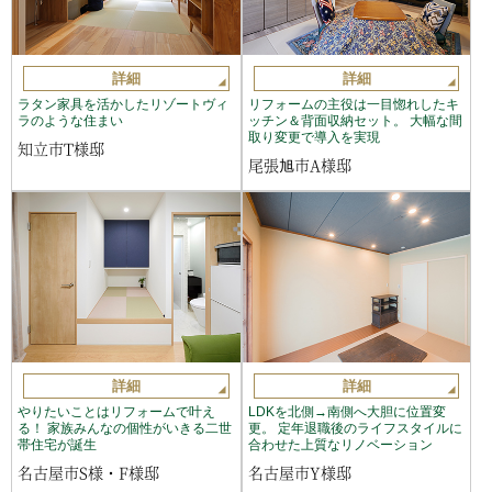
詳細
詳細
ラタン家具を活かしたリゾートヴィ
リフォームの主役は一目惚れしたキ
ラのような住まい
ッチン＆背面収納セット。 大幅な間
取り変更で導入を実現
知立市T様邸
尾張旭市A様邸
詳細
詳細
やりたいことはリフォームで叶え
LDKを北側→南側へ大胆に位置変
る！ 家族みんなの個性がいきる二世
更。 定年退職後のライフスタイルに
帯住宅が誕生
合わせた上質なリノベーション
名古屋市S様・F様邸
名古屋市Y様邸