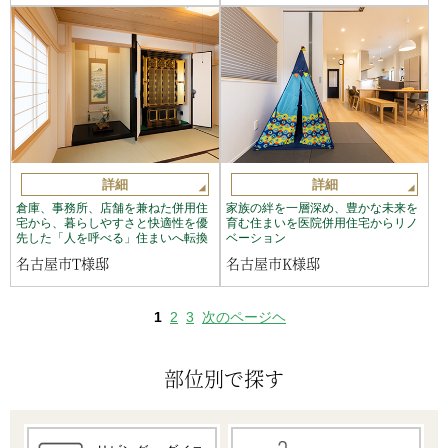
詳細
詳細
倉庫、事務所、店舗を兼ねた併用住
家族の絆を一層深め、豊かな未来を
宅から、暮らしやすさと快適性を優
育む住まいを医院併用住宅からリノ
先した「人を呼べる」住まいへ転換
ベーション
名古屋市T様邸
名古屋市K様邸
1
2
3
次のページヘ
部位別で探す