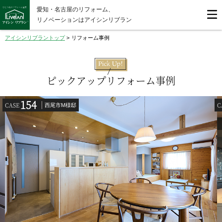
愛知・名古屋のリフォーム、
リノベーションはアイシンリブラン
アイシンリブラントップ
>
リフォーム事例
ピックアップリフォーム事例
154
CASE
C
西尾市M様邸