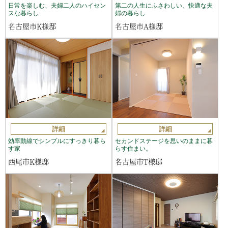
日常を楽しむ、夫婦二人のハイセン
第二の人生にふさわしい、快適な夫
スな暮らし
婦の暮らし
名古屋市K様邸
名古屋市A様邸
詳細
詳細
効率動線でシンプルにすっきり暮ら
セカンドステージを思いのままに暮
す家
らす住まい。
西尾市K様邸
名古屋市T様邸