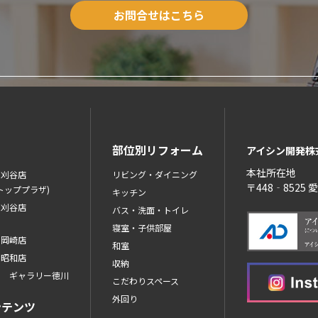
お問合せはこちら
部位別リフォーム
アイシン開発株
本社所在地
ン刈谷店
リビング・ダイニング
〒448‐8525
トッププラザ)
キッチン
ン刈谷店
バス・洗面・トイレ
寝室・子供部屋
ン岡崎店
和室
ン昭和店
収納
ン ギャラリー徳川
こだわりスペース
外回り
ンテンツ