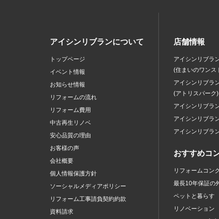
アイシンリブランについて
店舗情報
トップページ
アイシンリブラ
(住まいのワンス
イベント情報
アイシンリブラ
お知らせ情報
(アトリスパーク)
リフォームの流れ
アイシンリブラ
リフォーム費用
アイシンリブラ
中古再生リノベ
アイシンリブラ
安心品質の理由
お客様の声
おすすめコ
会社概要
リフォームコン
個人情報保護方針
最長10年保証の
ソーシャルメディアポリシー
ペットと暮らす
リフォーム工事請負契約約款
リノベーション
資料請求