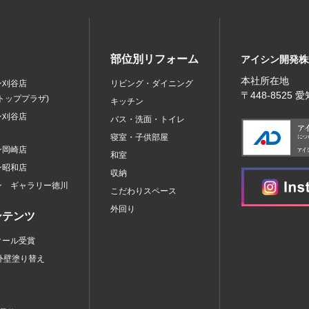
部位別リフォーム
アイシン開発株
本社所在地
ン刈谷店
リビング・ダイニング
〒448‐8525
トッププラザ)
キッチン
ン刈谷店
バス・洗面・トイレ
寝室・子供部屋
ン岡崎店
和室
ン昭和店
収納
ン ギャラリー徳川
こだわりスペース
外回り
ンテンツ
クール受賞
外壁塗り替え