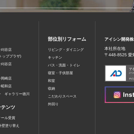
部位別リフォーム
アイシン開発株
本社所在地
ン刈谷店
リビング・ダイニング
〒448‐8525
トッププラザ)
キッチン
ン刈谷店
バス・洗面・トイレ
寝室・子供部屋
ン岡崎店
和室
ン昭和店
収納
ン ギャラリー徳川
こだわりスペース
外回り
ンテンツ
クール受賞
外壁塗り替え