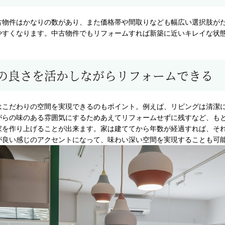
古物件はかなりの数があり、また価格帯や間取りなども幅広い選択肢が
やすくなります。中古物件でもリフォームすれば新築に近いキレイな状
の良さを活かしながらリフォームできる
はこだわりの空間を実現できるのもポイント。例えば、リビングは清潔
がらの味のある雰囲気にするためあえてリフォームせずに残すなど、も
家を作り上げることが出来ます。家は建ててから年数が経過すれば、そ
が良い感じのアクセントになって、味わい深い空間を実現することも可