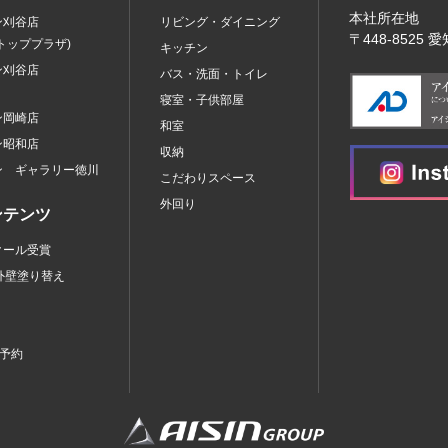
本社所在地
ン刈谷店
リビング・ダイニング
〒448‐8525
トッププラザ)
キッチン
ン刈谷店
バス・洗面・トイレ
寝室・子供部屋
ン岡崎店
和室
ン昭和店
収納
ン ギャラリー徳川
こだわりスペース
外回り
ンテンツ
クール受賞
外壁塗り替え
査予約