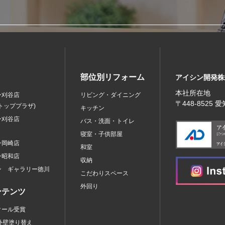
部位別リフォーム
アイシン開発株
本社所在地
ン刈谷店
リビング・ダイニング
〒448‐8525
トッププラザ)
キッチン
ン刈谷店
バス・洗面・トイレ
寝室・子供部屋
ン岡崎店
和室
ン昭和店
収納
ン ギャラリー徳川
こだわりスペース
外回り
ンテンツ
クール受賞
外壁塗り替え