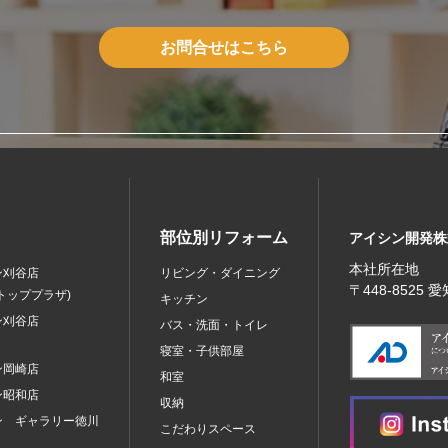
お問合せはこちら
部位別リフォーム
アイシン開発株
本社所在地
ン刈谷店
リビング・ダイニング
〒448‐8525
トッププラザ)
キッチン
ン刈谷店
バス・洗面・トイレ
寝室・子供部屋
ン岡崎店
和室
ン昭和店
収納
ン ギャラリー徳川
こだわりスペース