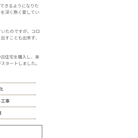
奏できるようになりた
界を深く熱く愛してい
ていたのですが、コロ
を出すことも出来ず、
中古住宅を購入し、楽
がスタートしました。
化
ト工事
現