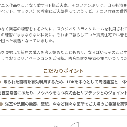
アニメ作品をこよなく愛するH様ご夫妻。そのファンぶりは、自らも演
ンペット、サックス）の教室にご夫婦揃って通うほど、アニメ作品の世
ねなく楽器の練習をするために、スタジオやカラオケルームを利用され
ての練習がままならない状況に。それまで暮らしていた賃貸住宅では音
か困った境遇となっていました。
来を見据えて新居の購入を考え始めたこともあり、ならばいっそのこと
てしまおうとリノベーションをご決断。防音空間を完備の住まいづくり
こだわりポイント
限られた面積を有効利用するため、LDKを中心として周辺諸室と一体
防音室設置にあたり、ノウハウをもつ株式会社リブテックとのジョイン
浴室や洗面の機器、壁紙、床など様々な箇所でご夫婦のご希望を実