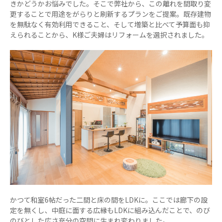
きかどうかお悩みでした。そこで弊社から、この離れを間取り変
更することで用途をがらりと刷新するプランをご提案。既存建物
を無駄なく有効利用できること、そして増築と比べて予算面も抑
えられることから、K様ご夫婦はリフォームを選択されました。
かつて和室6帖だった二間と床の間をLDKに。ここでは廊下の設
定を無くし、中庭に面する広縁もLDKに組み込んだことで、のび
のびとした広さ充分の空間に生まれ変わりました。