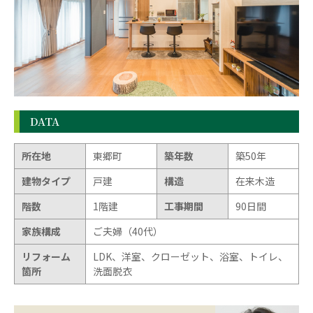
DATA
所在地
東郷町
築年数
築50年
建物タイプ
戸建
構造
在来木造
階数
1階建
工事期間
90日間
家族構成
ご夫婦（40代）
リフォーム
LDK、洋室、クローゼット、浴室、トイレ、
箇所
洗面脱衣