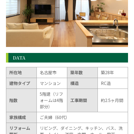
DATA
所在地
名古屋市
築年数
築28年
建物タイプ
マンション
構造
RC造
5階建（リフ
階数
ォームは4階
工事期間
約2.5ヶ月間
部分）
家族構成
ご夫婦（60代）
リフォーム
リビング、ダイニング、キッチン、バス、洗