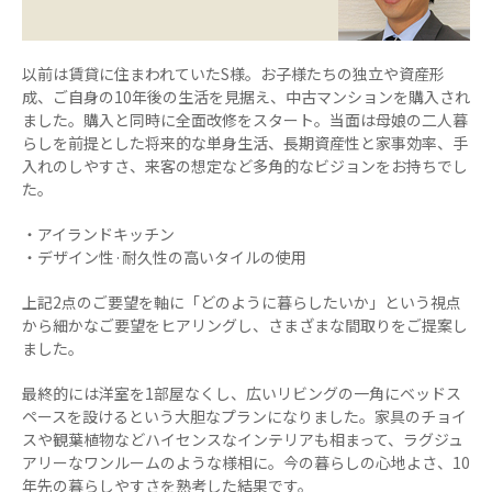
以前は賃貸に住まわれていたS様。お子様たちの独立や資産形
成、ご自身の10年後の生活を見据え、中古マンションを購入され
ました。購入と同時に全面改修をスタート。当面は母娘の二人暮
らしを前提とした将来的な単身生活、長期資産性と家事効率、手
入れのしやすさ、来客の想定など多角的なビジョンをお持ちでし
た。
・アイランドキッチン
・デザイン性·耐久性の高いタイルの使用
上記2点のご要望を軸に「どのように暮らしたいか」という視点
から細かなご要望をヒアリングし、さまざまな間取りをご提案し
ました。
最終的には洋室を1部屋なくし、広いリビングの一角にベッドス
ペースを設けるという大胆なプランになりました。家具のチョイ
スや観葉植物などハイセンスなインテリアも相まって、ラグジュ
アリーなワンルームのような様相に。今の暮らしの心地よさ、10
年先の暮らしやすさを熟考した結果です。