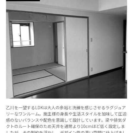
乙川を一望するLDKは大人の余裕と洗練を感じさせるラグジュア
リーなワンルーム。施主様の身長や生活スタイルを加味して圧迫
感のないバランスや配色を意識して設計しています。梁や排気ダ
クトのルート確保のため天井を通常より10cmほど低く設定しま
したが、その制約を活かし、デザイン性の高い空間に仕上げまし