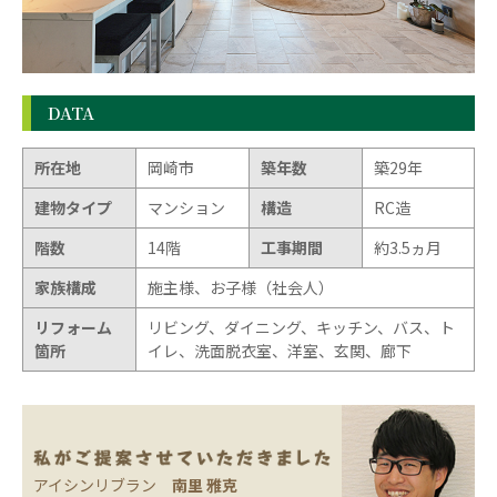
DATA
所在地
岡崎市
築年数
築29年
建物タイプ
マンション
構造
RC造
階数
14階
工事期間
約3.5ヵ月
家族構成
施主様、お子様（社会人）
リフォーム
リビング、ダイニング、キッチン、バス、ト
箇所
イレ、洗面脱衣室、洋室、玄関、廊下
アイシンリブラン
南里 雅克