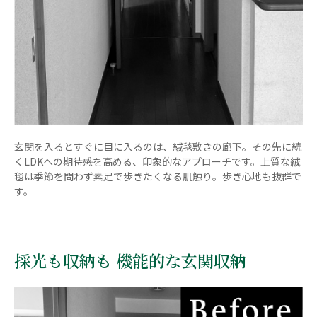
玄関を入るとすぐに目に入るのは、絨毯敷きの廊下。その先に続
くLDKへの期待感を高める、印象的なアプローチです。上質な絨
毯は季節を問わず素足で歩きたくなる肌触り。歩き心地も抜群で
す。
採光も収納も 機能的な玄関収納