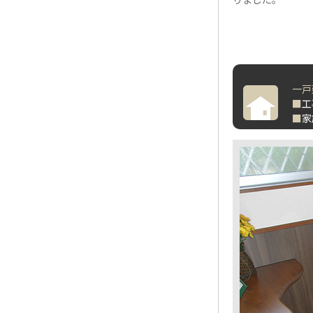
一戸
■
工
■
家