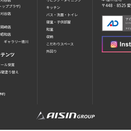
〒448‐8525
トッププラザ)
キッチン
ン刈谷店
バス・洗面・トイレ
寝室・子供部屋
ン岡崎店
和室
ン昭和店
収納
ン ギャラリー徳川
こだわりスペース
外回り
ンテンツ
クール受賞
外壁塗り替え
査予約