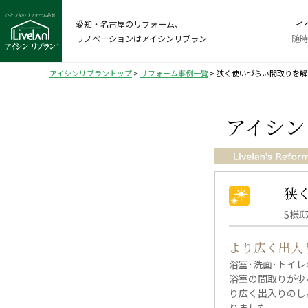
愛知・名古屋のリフォーム、
イ
リノベーションはアイシンリブラン
随時
アイシンリブラントップ
>
リフォーム事例一覧
>
狭く使いづらい間取りを解
アイシン
狭
S様
より広く出入
浴室･洗面･トイ
浴室の間取りが少
り広く出入りのし
りました。