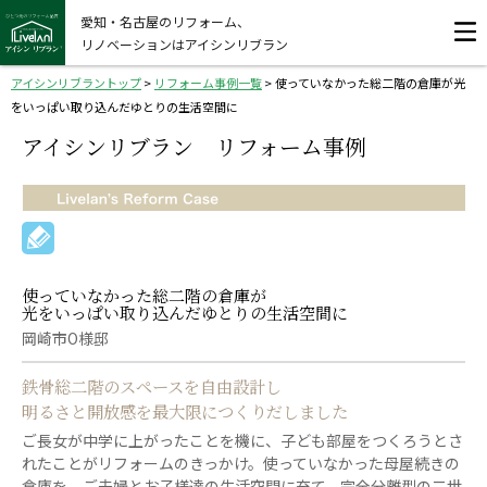
愛知・名古屋のリフォーム、
リノベーションはアイシンリブラン
アイシンリブラントップ
>
リフォーム事例一覧
>
使っていなかった総二階の倉庫が光
をいっぱい取り込んだゆとりの生活空間に
アイシンリブラン リフォーム事例
使っていなかった総二階の倉庫が
光をいっぱい取り込んだゆとりの生活空間に
岡崎市O様邸
鉄骨総二階のスペースを自由設計し
明るさと開放感を最大限につくりだしました
ご長女が中学に上がったことを機に、子ども部屋をつくろうとさ
れたことがリフォームのきっかけ。使っていなかった母屋続きの
倉庫を、ご夫婦とお子様達の生活空間に充て、完全分離型の二世