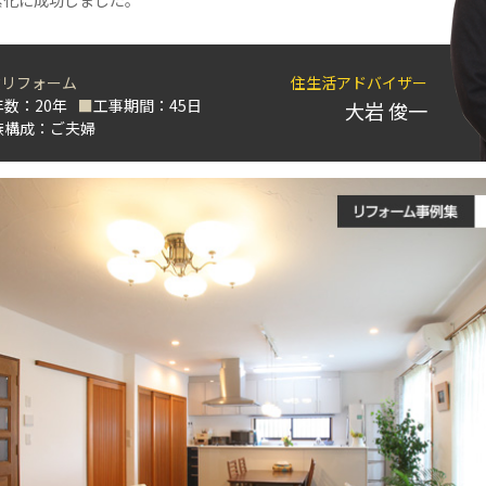
素化に成功しました。
建リフォーム
住生活アドバイザー
数：20年
■
工事期間：45日
大岩 俊一
族構成：ご夫婦