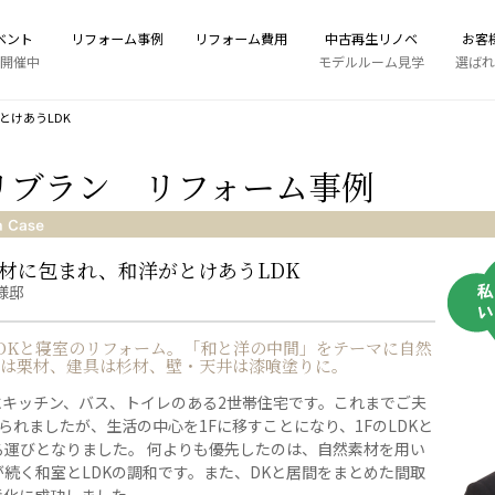
ベント
リフォーム事例
リフォーム費用
中古再生リノベ
お客
開催中
モデルルーム見学
選ばれ
とけあうLDK
リブラン リフォーム事例
材に包まれ、和洋がとけあうLDK
様邸
DKと寝室のリフォーム。「和と洋の中間」をテーマに自然
は栗材、建具は杉材、壁・天井は漆喰塗りに。
もにキッチン、バス、トイレのある2世帯住宅です。これまでご夫
られましたが、生活の中心を1Fに移すことになり、1FのLDKと
る運びとなりました。 何よりも優先したのは、自然素材を用い
続く和室とLDKの調和です。また、DKと居間をまとめた間取