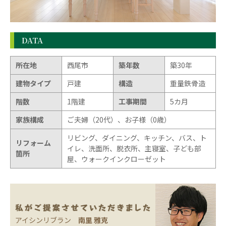
DATA
所在地
西尾市
築年数
築30年
建物タイプ
戸建
構造
重量鉄骨造
階数
1階建
工事期間
5カ月
家族構成
ご夫婦（20代）、お子様（0歳）
リビング、ダイニング、キッチン、バス、ト
リフォーム
イレ、洗面所、脱衣所、主寝室、子ども部
箇所
屋、ウォークインクローゼット
アイシンリブラン
南里 雅克