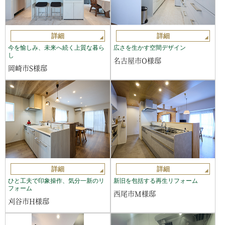
詳細
詳細
今を愉しみ、未来へ続く上質な暮ら
広さを生かす空間デザイン
し
名古屋市O様邸
岡崎市S様邸
詳細
詳細
ひと工夫で印象操作、気分一新のリ
新旧を包括する再生リフォーム
フォーム
西尾市M様邸
刈谷市H様邸