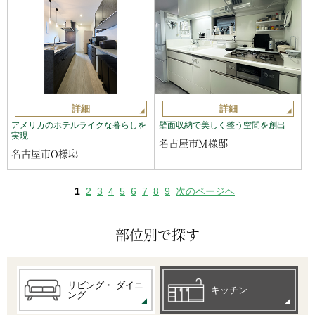
詳細
詳細
アメリカのホテルライクな暮らしを
壁面収納で美しく整う空間を創出
実現
名古屋市M様邸
名古屋市O様邸
1
2
3
4
5
6
7
8
9
次のページヘ
部位別で探す
リビング・
ダイニ
キッチン
ング