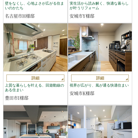
壁をなくし、心地よさが広がる住ま
実生活から読み解く、快適な暮らし
いのかたち
が叶うリフォーム
名古屋市H様邸
安城市Y様邸
詳細
詳細
上質な暮らしを叶える、回遊動線の
視界が広がり、風が通る快適住まい
ある住まい
安城市K様邸
豊田市I様邸