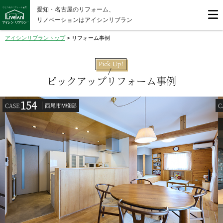
愛知・名古屋のリフォーム、
リノベーションはアイシンリブラン
アイシンリブラントップ
>
リフォーム事例
ピックアップリフォーム事例
154
CASE
C
西尾市M様邸