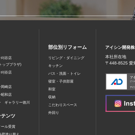
部位別リフォーム
アイシン開発株
本社所在地
ン刈谷店
リビング・ダイニング
〒448‐8525
トッププラザ)
キッチン
ン刈谷店
バス・洗面・トイレ
寝室・子供部屋
ン岡崎店
和室
ン昭和店
収納
ン ギャラリー徳川
こだわりスペース
外回り
ンテンツ
クール受賞
外壁塗り替え