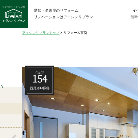
愛知・名古屋のリフォーム、
イ
リノベーションはアイシンリブラン
随
アイシンリブラントップ
>
リフォーム事例
CASE
154
い
西尾市M様邸