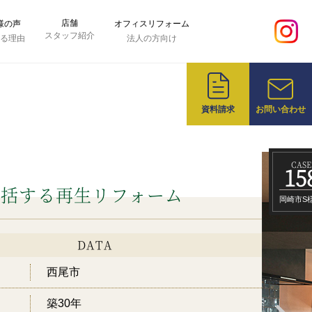
店舗
様の声
オフィスリフォーム
スタッフ紹介
れる理由
法人の方向け
資料請求
お問い合わせ
CASE
15
包括する再生リフォーム
岡崎市S
DATA
西尾市
築30年