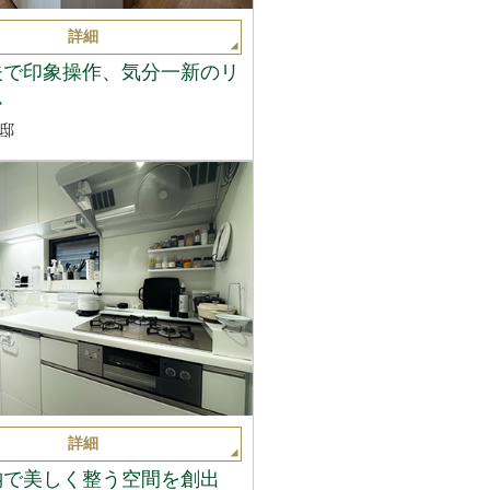
詳細
夫で印象操作、気分一新のリ
ム
邸
詳細
納で美しく整う空間を創出