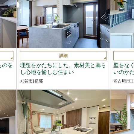
詳細
ものを
理想をかたちにした、素材美と暮ら
壁をな
し心地を愉しむ住まい
いのか
刈谷市I様邸
名古屋市H