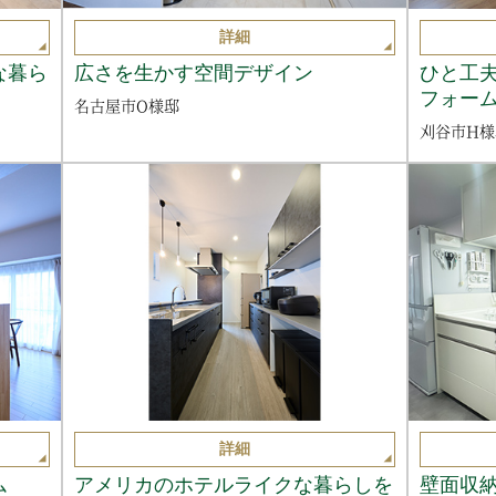
詳細
な暮ら
広さを生かす空間デザイン
ひと工
フォー
名古屋市O様邸
刈谷市H様
詳細
ム
アメリカのホテルライクな暮らしを
壁面収