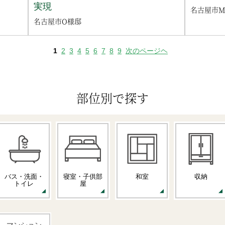
実現
名古屋市
名古屋市O様邸
1
2
3
4
5
6
7
8
9
次のページヘ
部位別で探す
バス・洗面・
寝室・子供部
和室
収納
トイレ
屋