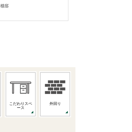
M様邸
こだわりスペ
外回り
ース