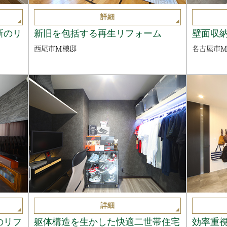
詳細
新のリ
新旧を包括する再生リフォーム
壁面収
西尾市M様邸
名古屋市
詳細
のリフ
躯体構造を生かした快適二世帯住宅
効率重