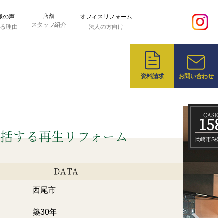
店舗
様の声
オフィスリフォーム
スタッフ紹介
れる理由
法人の方向け
資料請求
お問い合わせ
CASE
15
包括する再生リフォーム
岡崎市S
DATA
西尾市
築30年