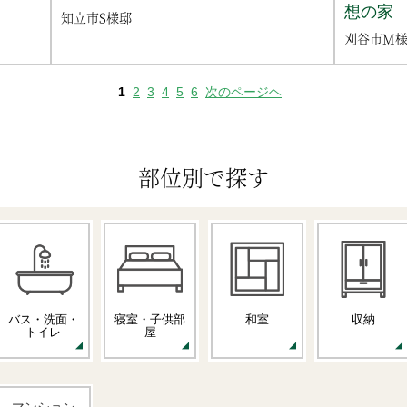
想の家
知立市S様邸
刈谷市M
1
2
3
4
5
6
次のページヘ
部位別で探す
バス・洗面・
寝室・子供部
和室
収納
トイレ
屋