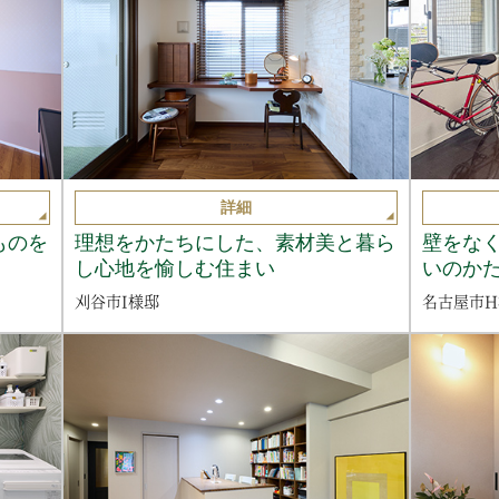
詳細
ものを
理想をかたちにした、素材美と暮ら
壁をな
し心地を愉しむ住まい
いのか
刈谷市I様邸
名古屋市H