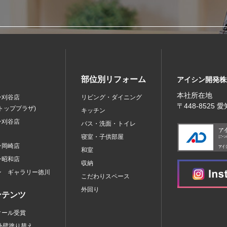
部位別リフォーム
アイシン開発株
本社所在地
ン刈谷店
リビング・ダイニング
〒448‐8525
トッププラザ)
キッチン
ン刈谷店
バス・洗面・トイレ
寝室・子供部屋
ン岡崎店
和室
ン昭和店
収納
ン ギャラリー徳川
こだわりスペース
外回り
ンテンツ
クール受賞
外壁塗り替え