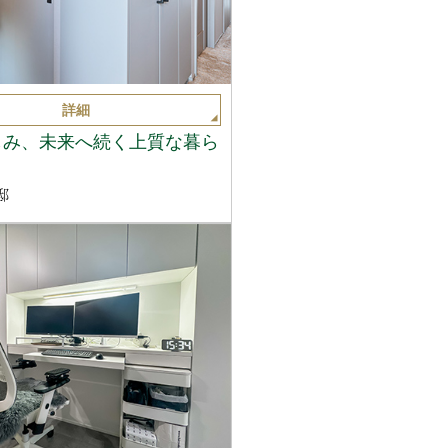
詳細
しみ、未来へ続く上質な暮ら
邸