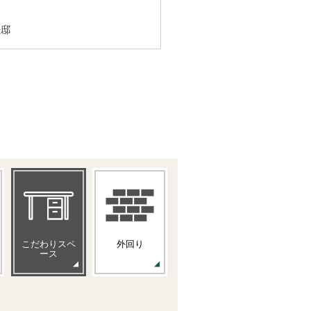
様邸
こだわりスペ
外回り
ース