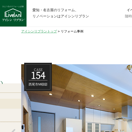
愛知・名古屋のリフォーム、
イ
リノベーションはアイシンリブラン
随
アイシンリブラントップ
>
リフォーム事例
CASE
154
い
西尾市M様邸