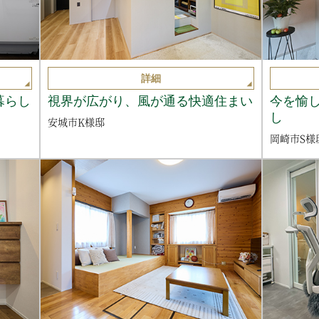
詳細
暮らし
視界が広がり、風が通る快適住まい
今を愉
し
安城市K様邸
岡崎市S様