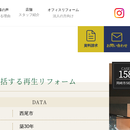
店舗
様の声
オフィスリフォーム
スタッフ紹介
れる理由
法人の方向け
資料請求
お問い合わせ
CASE
15
包括する再生リフォーム
岡崎市S
DATA
西尾市
築30年