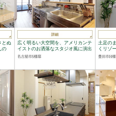
詳細
さとぬ
広く明るい大空間を、アメリカンテ
土足の
んの
イストのお洒落なスタジオ風に演出
くリゾ
名古屋市S様邸
豊田市H様