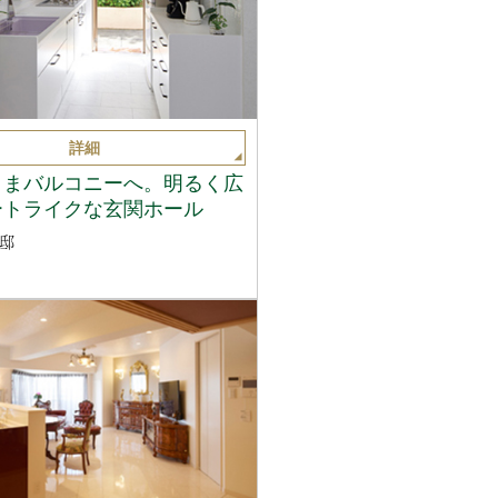
詳細
ままバルコニーへ。明るく広
ートライクな玄関ホール
邸