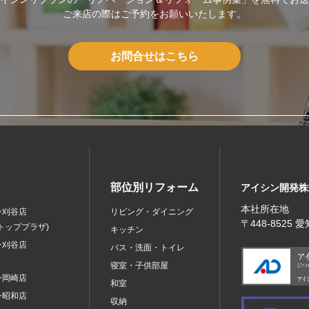
ご来店の際はご予約をお願いいたします。
お問合せはこちら
部位別リフォーム
アイシン開発株
本社所在地
ン刈谷店
リビング・ダイニング
〒448‐8525
トッププラザ)
キッチン
ン刈谷店
バス・洗面・トイレ
寝室・子供部屋
ン岡崎店
和室
ン昭和店
収納