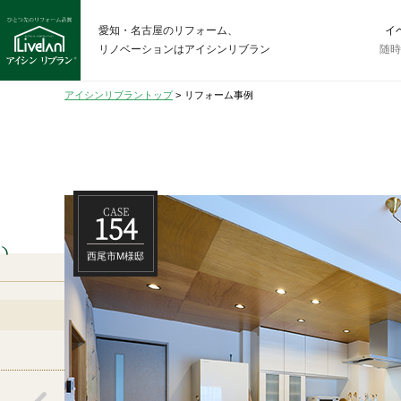
愛知・名古屋のリフォーム、
イ
リノベーションはアイシンリブラン
随
アイシンリブラントップ
>
リフォーム事例
CASE
154
い
西尾市M様邸