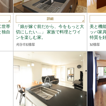
詳細
二世帯
「娘が嫁ぐ前だから、今をもっと大
美と機能
と独自
切にしたい…」 家族で料理とワイ
ッパ家
ンを楽しむ家。
特質を
刈谷市K様邸
M様邸