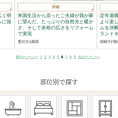
詳細
広く明
米国生活から戻ったご夫婦が我が家
定年退
らに強
に望んだ、たっぷりの自然光と暖か
より楽
さ、そして余裕の広さをリフォーム
ムを決
で実現
ランド
豊田市A様邸
岡崎市F様
前のページヘ
1
2
3
4
5
6
7
8
9
次のページヘ
部位別で探す