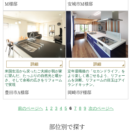
M様邸
安城市M様邸
詳細
詳細
米国生活から戻ったご夫婦が我が家
定年退職後の「セカンドライフ」を
に望んだ、たっぷりの自然光と暖か
より楽しく過ごせるよう、リフォー
さ、そして余裕の広さをリフォーム
ムを決断。リフォームの目玉はアイ
で実現
ランドキッチン。
豊田市A様邸
岡崎市F様邸
前のページヘ
1
2
3
4
5
6
7
8
9
次のページヘ
部位別で探す