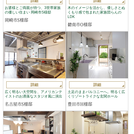
詳細
詳細
お婆様とご両親が待つ、3世帯家族
木のイメージを活かし、優しさとぬ
の優しい住まい 岡崎市S様邸
くもり感で包まれた家族団らんの
LDK
岡崎市S様邸
碧南市O様邸
詳細
詳細
広く明るい大空間を、アメリカンテ
土足のままバルコニーへ。明るく広
イストのお洒落なスタジオ風に演出
くリゾートライクな玄関ホール
名古屋市S様邸
豊田市H様邸