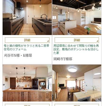
詳細
詳細
母と娘の個性がキラリと光る二世帯
周辺環境に合わせて間取りの軸を再
住宅のリフォーム
設定。敷地のポテンシャルを活かし
た家
刈谷市N様・K様邸
岡崎市T様邸