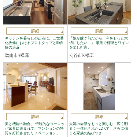
詳細
詳細
キッチンを暮らしの起点に。二世帯
「娘が嫁ぐ前だから、今をもっと大
化改修におけるプロトタイプと独自
切にしたい…」 家族で料理とワイン
解の追及
を楽しむ家。
碧南市S様邸
刈谷市K様邸
詳細
詳細
美と機能の融合。 伝統的なヨーロッ
夫婦の会話をもっと楽しむ。広く明
パ家具に囲まれて、マンションの特
るく一体化されたLDKで、さらに強
質を好転させたリノベーション。
まる家族の結びつき