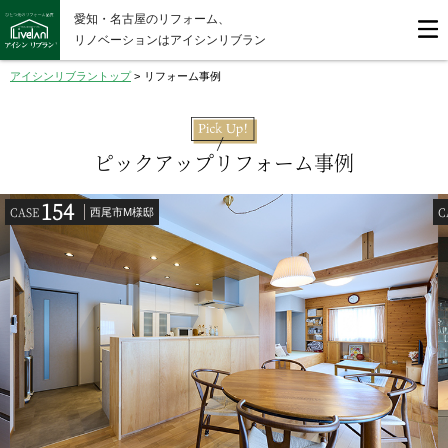
愛知・名古屋のリフォーム、
リノベーションはアイシンリブラン
アイシンリブラントップ
>
リフォーム事例
ピックアップリフォーム事例
154
CASE
C
西尾市M様邸