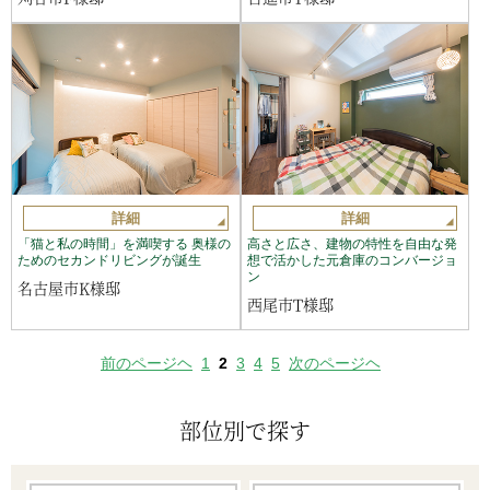
詳細
詳細
「猫と私の時間」を満喫する 奥様の
高さと広さ、建物の特性を自由な発
ためのセカンドリビングが誕生
想で活かした元倉庫のコンバージョ
ン
名古屋市K様邸
西尾市T様邸
前のページヘ
1
2
3
4
5
次のページヘ
部位別で探す