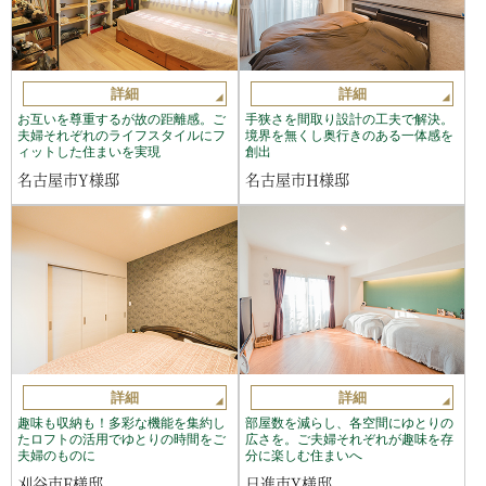
詳細
詳細
お互いを尊重するが故の距離感。ご
手狭さを間取り設計の工夫で解決。
夫婦それぞれのライフスタイルにフ
境界を無くし奥行きのある一体感を
ィットした住まいを実現
創出
名古屋市Y様邸
名古屋市H様邸
詳細
詳細
趣味も収納も！多彩な機能を集約し
部屋数を減らし、各空間にゆとりの
たロフトの活用でゆとりの時間をご
広さを。ご夫婦それぞれが趣味を存
夫婦のものに
分に楽しむ住まいへ
刈谷市F様邸
日進市Y様邸