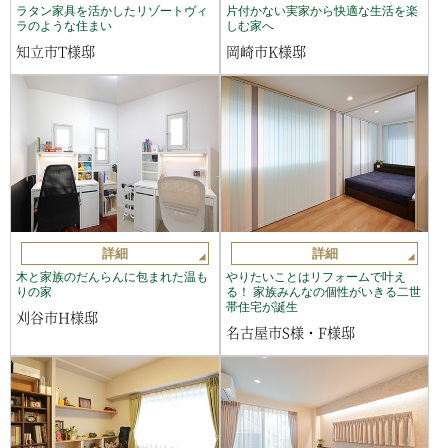
ラタン家具を活かしたリゾートヴィ
片付かない実家から快適な生活を楽
ラのような住まい
しむ家へ
知立市T様邸
岡崎市K様邸
詳細
詳細
木と家族のだんらんに包まれた温も
やりたいことはリフォームで叶え
りの家
る！ 家族みんなの個性がいきる二世
帯住宅が誕生
刈谷市H様邸
名古屋市S様・F様邸