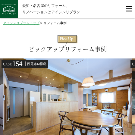
愛知・名古屋のリフォーム、
リノベーションはアイシンリブラン
アイシンリブラントップ
>
リフォーム事例
ピックアップリフォーム事例
154
CASE
C
西尾市M様邸