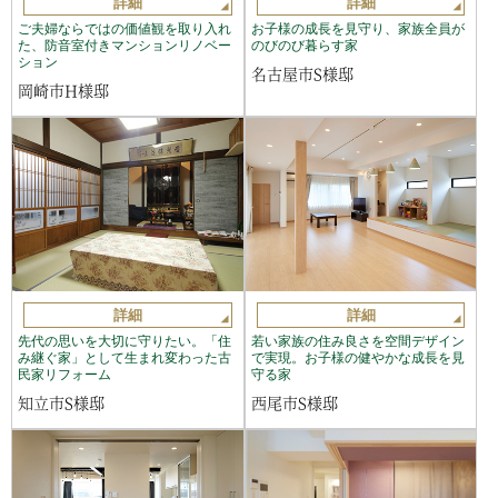
詳細
詳細
ご夫婦ならではの価値観を取り入れ
お子様の成長を見守り、家族全員が
た、防音室付きマンションリノベー
のびのび暮らす家
ション
名古屋市S様邸
岡崎市H様邸
詳細
詳細
先代の思いを大切に守りたい。「住
若い家族の住み良さを空間デザイン
み継ぐ家」として生まれ変わった古
で実現。お子様の健やかな成長を見
民家リフォーム
守る家
知立市S様邸
西尾市S様邸