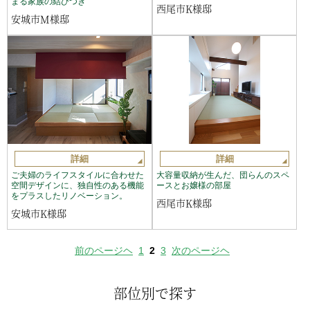
まる家族の結びつき
西尾市K様邸
安城市M様邸
詳細
詳細
ご夫婦のライフスタイルに合わせた
大容量収納が生んだ、団らんのスペ
空間デザインに、独自性のある機能
ースとお嬢様の部屋
をプラスしたリノベーション。
西尾市K様邸
安城市K様邸
前のページヘ
1
2
3
次のページヘ
部位別で探す