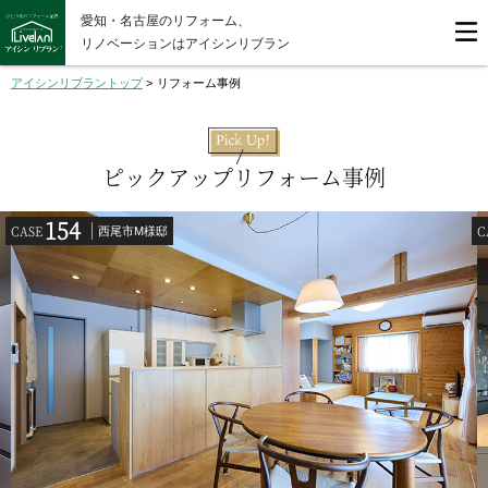
愛知・名古屋のリフォーム、
リノベーションはアイシンリブラン
アイシンリブラントップ
>
リフォーム事例
ピックアップリフォーム事例
154
CASE
C
西尾市M様邸