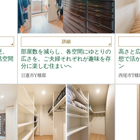
詳細
更。
部屋数を減らし、各空間にゆとりの
高さと
活空間
広さを。ご夫婦それぞれが趣味を存
想で活
分に楽しむ住まいへ
ン
日進市Y様邸
西尾市T様