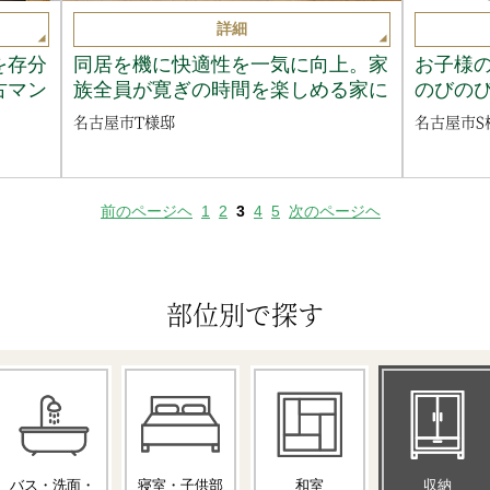
詳細
を存分
同居を機に快適性を一気に向上。家
お子様
古マン
族全員が寛ぎの時間を楽しめる家に
のびの
名古屋市T様邸
名古屋市S
前のページヘ
1
2
3
4
5
次のページヘ
部位別で探す
バス・洗面・
寝室・子供部
和室
収納