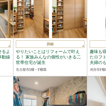
詳細
せるよ
やりたいことはリフォームで叶え
趣味も
事動線
る！ 家族みんなの個性がいきる二
たロフ
世帯住宅が誕生
夫婦の
名古屋市S様・F様邸
刈谷市F様