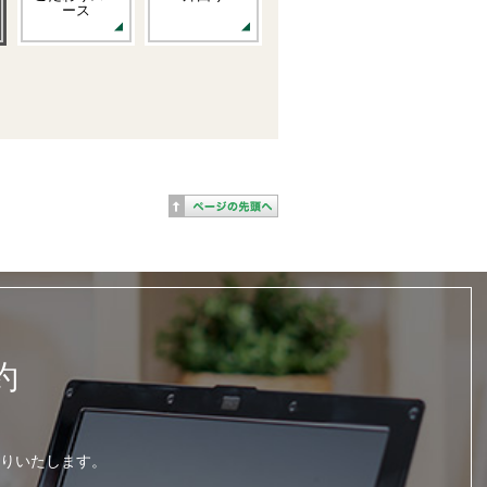
ース
約
りいたします。