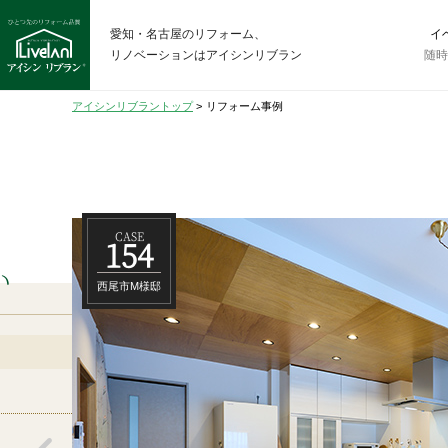
愛知・名古屋のリフォーム、
イ
リノベーションはアイシンリブラン
随
アイシンリブラントップ
>
リフォーム事例
CASE
154
い
西尾市M様邸