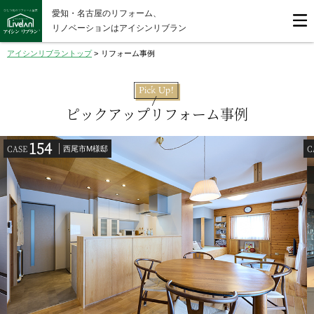
愛知・名古屋のリフォーム、
リノベーションはアイシンリブラン
アイシンリブラントップ
>
リフォーム事例
ピックアップリフォーム事例
154
CASE
C
西尾市M様邸