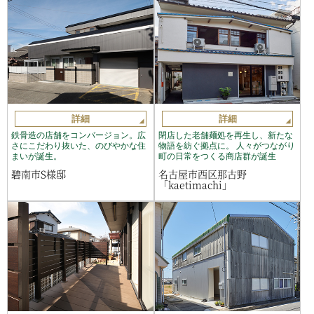
詳細
詳細
鉄骨造の店舗をコンバージョン。広
閉店した老舗麺処を再生し、新たな
さにこだわり抜いた、のびやかな住
物語を紡ぐ拠点に。 人々がつながり
まいが誕生。
町の日常をつくる商店群が誕生
碧南市S様邸
名古屋市西区那古野
「kaetimachi」