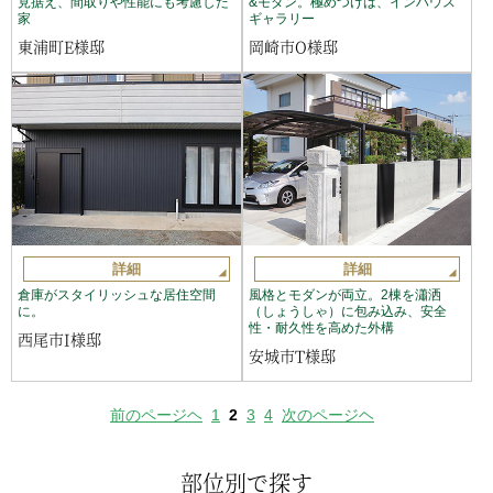
見据え、間取りや性能にも考慮した
&モダン。極めつけは、インハウス
家
ギャラリー
東浦町E様邸
岡崎市O様邸
詳細
詳細
倉庫がスタイリッシュな居住空間
風格とモダンが両立。2棟を瀟洒
に。
（しょうしゃ）に包み込み、安全
性・耐久性を高めた外構
西尾市I様邸
安城市T様邸
前のページヘ
1
2
3
4
次のページヘ
部位別で探す