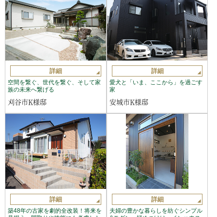
詳細
詳細
空間を繋ぐ、世代を繋ぐ、そして家
愛犬と「いま、ここから」を過ごす
族の未来へ繋げる
家
刈谷市K様邸
安城市K様邸
詳細
詳細
築48年の古家を劇的全改装！将来を
夫婦の豊かな暮らしを紡ぐシンプル