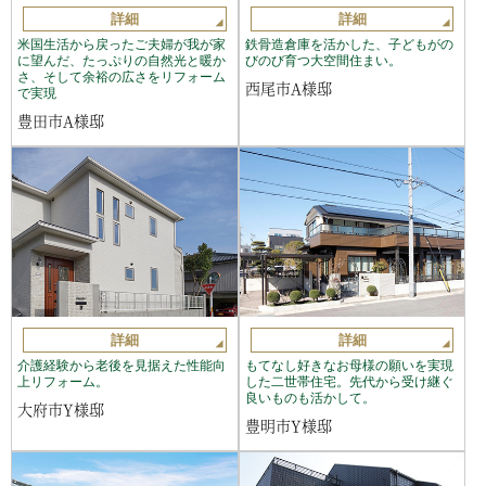
詳細
詳細
米国生活から戻ったご夫婦が我が家
鉄骨造倉庫を活かした、子どもがの
に望んだ、たっぷりの自然光と暖か
びのび育つ大空間住まい。
さ、そして余裕の広さをリフォーム
西尾市A様邸
で実現
豊田市A様邸
詳細
詳細
介護経験から老後を見据えた性能向
もてなし好きなお母様の願いを実現
上リフォーム。
した二世帯住宅。先代から受け継ぐ
良いものも活かして。
大府市Y様邸
豊明市Y様邸