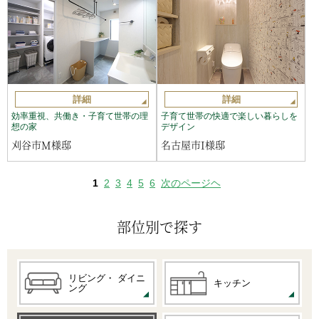
詳細
詳細
効率重視、共働き・子育て世帯の理
子育て世帯の快適で楽しい暮らしを
想の家
デザイン
刈谷市M様邸
名古屋市I様邸
1
2
3
4
5
6
次のページヘ
部位別で探す
リビング・
ダイニ
キッチン
ング