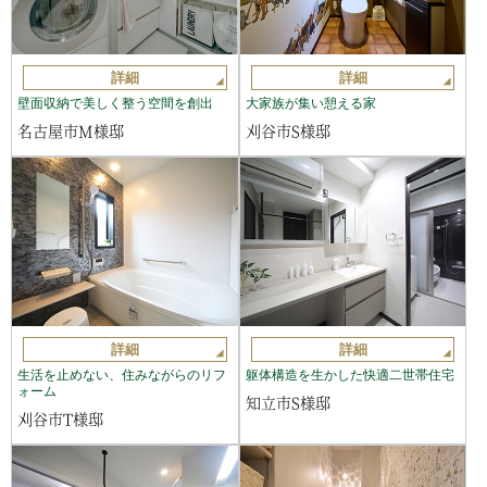
詳細
詳細
壁面収納で美しく整う空間を創出
大家族が集い憩える家
名古屋市M様邸
刈谷市S様邸
詳細
詳細
生活を止めない、住みながらのリフ
躯体構造を生かした快適二世帯住宅
ォーム
知立市S様邸
刈谷市T様邸