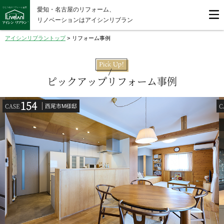
愛知・名古屋のリフォーム、
リノベーションはアイシンリブラン
アイシンリブラントップ
>
リフォーム事例
ピックアップリフォーム事例
154
CASE
C
西尾市M様邸