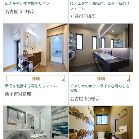
広さを生かす空間デザイン
ひと工夫で印象操作、気分一新のリ
フォーム
名古屋市O様邸
刈谷市H様邸
詳細
詳細
新旧を包括する再生リフォーム
アメリカのホテルライクな暮らしを
実現
西尾市M様邸
名古屋市O様邸