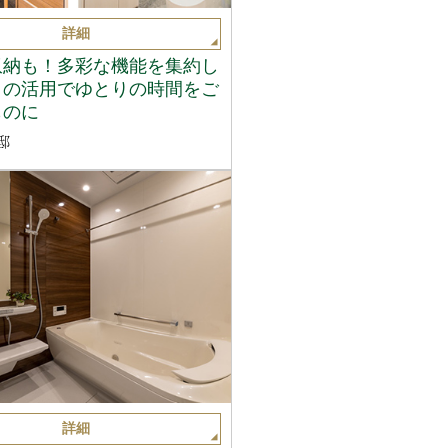
詳細
収納も！多彩な機能を集約し
トの活用でゆとりの時間をご
ものに
邸
詳細