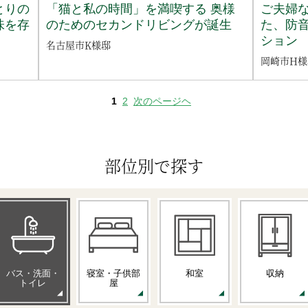
とりの
「猫と私の時間」を満喫する 奥様
ご夫婦
味を存
のためのセカンドリビングが誕生
た、防
ション
名古屋市K様邸
岡崎市H様
1
2
次のページヘ
部位別で探す
バス・洗面・
寝室・子供部
和室
収納
トイレ
屋