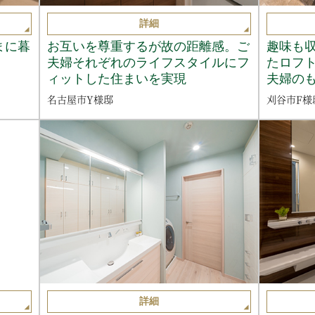
詳細
まに暮
お互いを尊重するが故の距離感。ご
趣味も
夫婦それぞれのライフスタイルにフ
たロフ
ィットした住まいを実現
夫婦の
名古屋市Y様邸
刈谷市F様
詳細