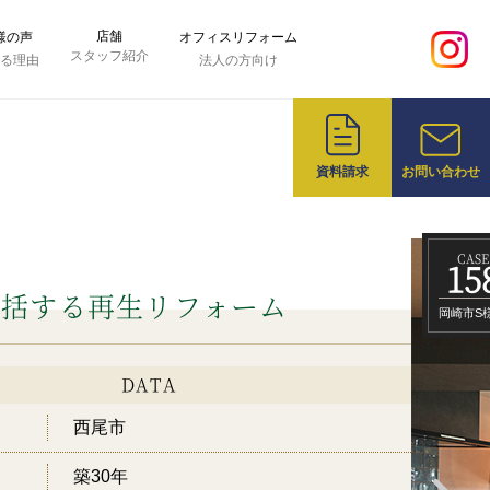
店舗
様の声
オフィスリフォーム
スタッフ紹介
れる理由
法人の方向け
資料請求
お問い合わせ
CASE
15
包括する再生リフォーム
岡崎市S
DATA
西尾市
築30年