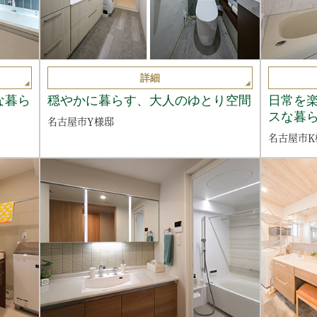
詳細
な暮ら
穏やかに暮らす、大人のゆとり空間
日常を
スな暮
名古屋市Y様邸
名古屋市K