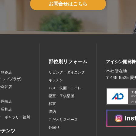
お問合せはこちら
部位別リフォーム
アイシン開発株
本社所在地
ン刈谷店
リビング・ダイニング
〒448‐8525
トッププラザ)
キッチン
ン刈谷店
バス・洗面・トイレ
寝室・子供部屋
ン岡崎店
和室
ン昭和店
収納
ン ギャラリー徳川
こだわりスペース
外回り
ンテンツ