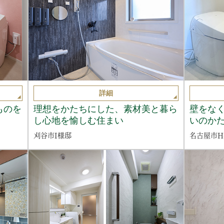
詳細
ものを
理想をかたちにした、素材美と暮ら
壁をな
し心地を愉しむ住まい
いのか
刈谷市I様邸
名古屋市H