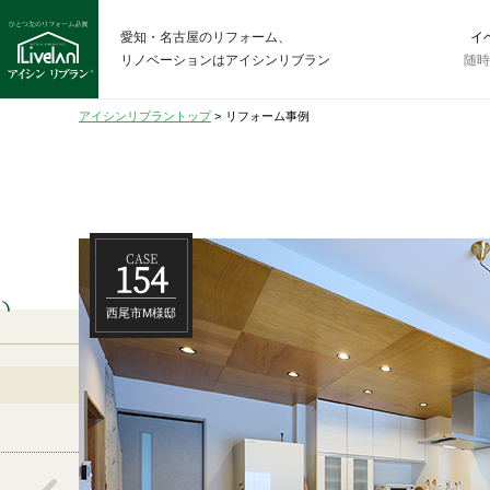
愛知・名古屋のリフォーム、
イ
リノベーションはアイシンリブラン
随
アイシンリブラントップ
>
リフォーム事例
CASE
154
い
西尾市M様邸