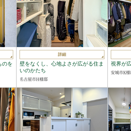
詳細
ものを
壁をなくし、心地よさが広がる住ま
視界が
いのかたち
安城市K様
名古屋市H様邸