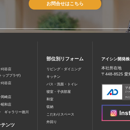
お問合せはこちら
部位別リフォーム
アイシン開発株
本社所在地
ン刈谷店
リビング・ダイニング
〒448‐8525
トッププラザ)
キッチン
ン刈谷店
バス・洗面・トイレ
寝室・子供部屋
ン岡崎店
和室
ン昭和店
収納
ン ギャラリー徳川
こだわりスペース
外回り
ンテンツ