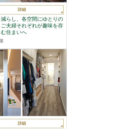
詳細
を減らし、各空間にゆとりの
。ご夫婦それぞれが趣味を存
しむ住まいへ
邸
詳細