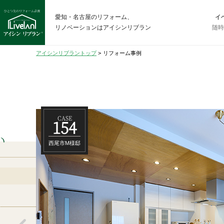
愛知・名古屋のリフォーム、
イ
リノベーションはアイシンリブラン
随
アイシンリブラントップ
>
リフォーム事例
CASE
154
い
西尾市M様邸