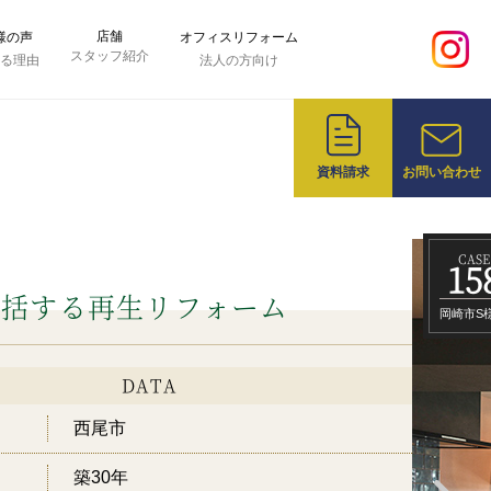
店舗
様の声
オフィスリフォーム
スタッフ紹介
れる理由
法人の方向け
資料請求
お問い合わせ
CASE
15
包括する再生リフォーム
岡崎市S
DATA
西尾市
築30年