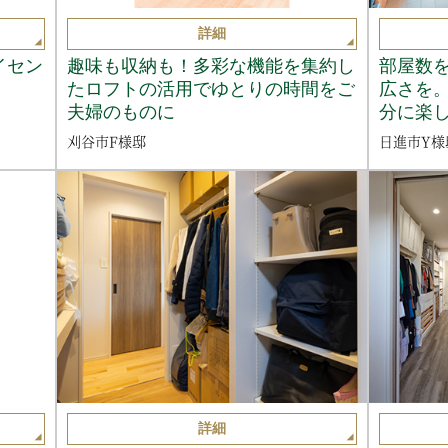
詳細
イセン
趣味も収納も！多彩な機能を集約し
部屋数
たロフトの活用でゆとりの時間をご
広さを
夫婦のものに
分に楽
刈谷市F様邸
日進市Y様
詳細