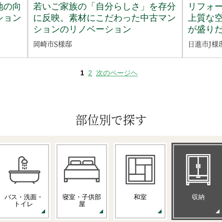
地の向
若いご家族の「自分らしさ」を存分
リフォ
ション
に反映。素材にこだわった中古マン
上質な
ションのリノベーション
が盛り
岡崎市S様邸
日進市J様
1
2
次のページヘ
部位別で探す
バス・洗面・
寝室・子供部
和室
収納
トイレ
屋