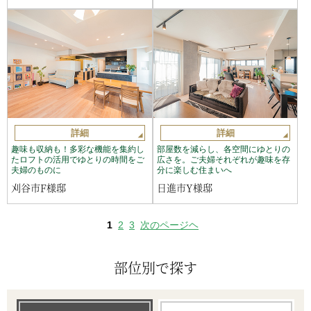
詳細
詳細
趣味も収納も！多彩な機能を集約し
部屋数を減らし、各空間にゆとりの
たロフトの活用でゆとりの時間をご
広さを。ご夫婦それぞれが趣味を存
夫婦のものに
分に楽しむ住まいへ
刈谷市F様邸
日進市Y様邸
1
2
3
次のページヘ
部位別で探す