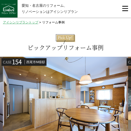
愛知・名古屋のリフォーム、
リノベーションはアイシンリブラン
アイシンリブラントップ
>
リフォーム事例
ピックアップリフォーム事例
154
CASE
C
西尾市M様邸