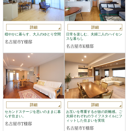
詳細
詳細
穏やかに暮らす、大人のゆとり空間
日常を楽しむ、夫婦二人のハイセン
スな暮らし
名古屋市Y様邸
名古屋市K様邸
詳細
詳細
セカンドステージを思いのままに暮
お互いを尊重するが故の距離感。ご
らす住まい。
夫婦それぞれのライフスタイルにフ
ィットした住まいを実現
名古屋市T様邸
名古屋市Y様邸