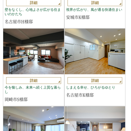
詳細
詳細
壁をなくし、心地よさが広がる住ま
視界が広がり、風が通る快適住まい
いのかたち
安城市K様邸
名古屋市H様邸
詳細
詳細
今を愉しみ、未来へ続く上質な暮ら
しまえる幸せ、ひろがるゆとり
し
名古屋市K様邸
岡崎市S様邸