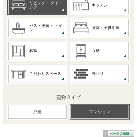
リビング・
ダイニ
キッチン
ング
バス・洗面・
トイ
寝室・子供部屋
レ
和室
収納
こだわりスペース
外回り
建物タイプ
戸建
マンション