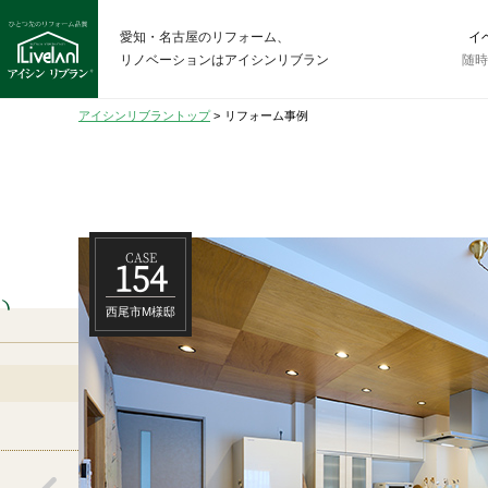
愛知・名古屋のリフォーム、
イ
リノベーションはアイシンリブラン
随
アイシンリブラントップ
>
リフォーム事例
CASE
154
い
西尾市M様邸