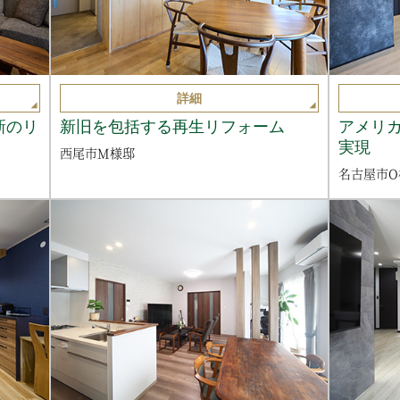
詳細
新のリ
新旧を包括する再生リフォーム
アメリ
実現
西尾市M様邸
名古屋市O