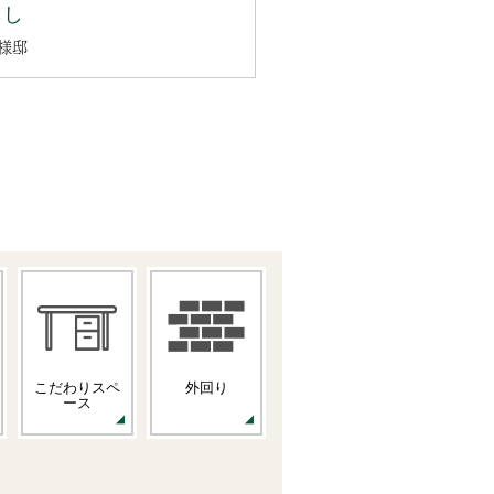
らし
様邸
こだわりスペ
外回り
ース