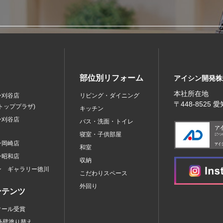
部位別リフォーム
アイシン開発株
本社所在地
ン刈谷店
リビング・ダイニング
〒448‐8525
トッププラザ)
キッチン
ン刈谷店
バス・洗面・トイレ
寝室・子供部屋
ン岡崎店
和室
ン昭和店
収納
ン ギャラリー徳川
こだわりスペース
外回り
ンテンツ
クール受賞
外壁塗り替え