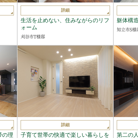
詳細
生活を止めない、住みながらのリフ
躯体構
ォーム
知立市S様
刈谷市T様邸
詳細
帯の理
子育て世帯の快適で楽しい暮らしを
第二の