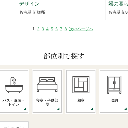
デザイン
婦の暮
名古屋市I様邸
名古屋市A
1
2
3
4
5
6
7
8
次のページヘ
部位別で探す
バス・洗面・
寝室・子供部
和室
収納
トイレ
屋