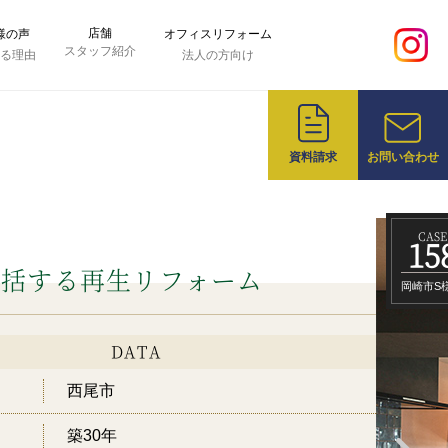
店舗
様の声
オフィスリフォーム
スタッフ紹介
れる理由
法人の方向け
資料請求
お問い合わせ
CASE
15
包括する再生リフォーム
岡崎市S
DATA
西尾市
築30年