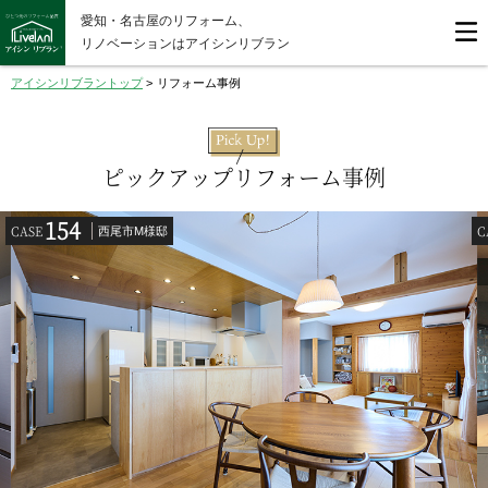
愛知・名古屋のリフォーム、
リノベーションはアイシンリブラン
アイシンリブラントップ
>
リフォーム事例
ピックアップリフォーム事例
154
CASE
C
西尾市M様邸