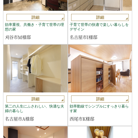
詳細
詳細
効率重視、共働き・子育て世帯の理
子育て世帯の快適で楽しい暮らしを
想の家
デザイン
刈谷市M様邸
名古屋市I様邸
詳細
詳細
第二の人生にふさわしい、快適な夫
効率動線でシンプルにすっきり暮ら
婦の暮らし
す家
名古屋市A様邸
西尾市K様邸