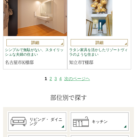
詳細
詳細
シンプルで無駄がない、スタイリッ
ラタン家具を活かしたリゾートヴィ
シュな夫婦の住まい
ラのような住まい
名古屋市K様邸
知立市T様邸
1
2
3
4
次のページヘ
部位別で探す
リビング・
ダイニ
キッチン
ング