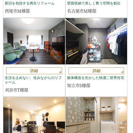
新旧を包括する再生リフォーム
壁面収納で美しく整う空間を創出
西尾市M様邸
名古屋市M様邸
詳細
詳細
生活を止めない、住みながらのリフ
躯体構造を生かした快適二世帯住宅
ォーム
知立市S様邸
刈谷市T様邸