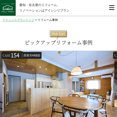
愛知・名古屋のリフォーム、
リノベーションはアイシンリブラン
アイシンリブラントップ
>
リフォーム事例
ピックアップリフォーム事例
154
CASE
C
西尾市M様邸