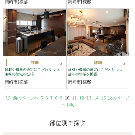
岡崎市I様邸
岡崎市I様邸
詳細
詳細
建材や機器の選定にこだわりつつ、
建材や機器の選定にこだわりつつ、
趣味の領域を拡張
趣味の領域を拡張
岡崎市I様邸
岡崎市I様邸
[1]
前のページヘ
5
6
7
8
9
10
11
12
13
14
15
次のページ
ヘ
[36]
部位別で探す