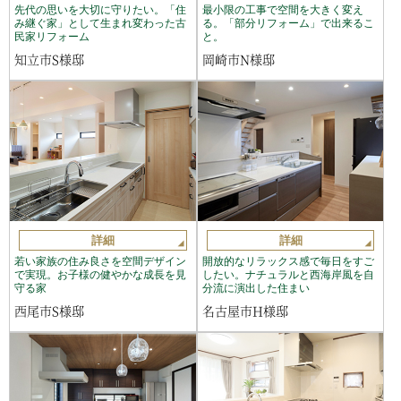
先代の思いを大切に守りたい。「住
最小限の工事で空間を大きく変え
み継ぐ家」として生まれ変わった古
る。「部分リフォーム」で出来るこ
民家リフォーム
と。
知立市S様邸
岡崎市N様邸
詳細
詳細
若い家族の住み良さを空間デザイン
開放的なリラックス感で毎日をすご
で実現。お子様の健やかな成長を見
したい。ナチュラルと西海岸風を自
守る家
分流に演出した住まい
西尾市S様邸
名古屋市H様邸