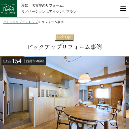
愛知・名古屋のリフォーム、
リノベーションはアイシンリブラン
アイシンリブラントップ
>
リフォーム事例
ピックアップリフォーム事例
154
CASE
C
西尾市M様邸