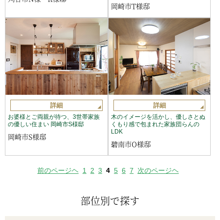
岡崎市T様邸
詳細
詳細
お婆様とご両親が待つ、3世帯家族
木のイメージを活かし、優しさとぬ
の優しい住まい 岡崎市S様邸
くもり感で包まれた家族団らんの
LDK
岡崎市S様邸
碧南市O様邸
前のページヘ
1
2
3
4
5
6
7
次のページヘ
部位別で探す