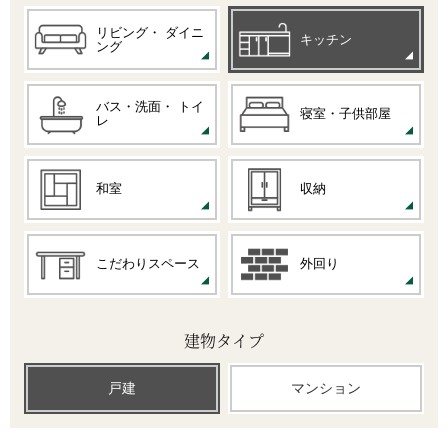
リビング・
ダイニ
キッチン
ング
バス・洗面・
トイ
寝室・子供部屋
レ
和室
収納
こだわりスペース
外回り
建物タイプ
戸建
マンション