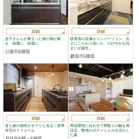
詳細
詳細
息子さんらが巣立った後の我が家
鉄骨造の店舗をコンバージョン。広
を、綺麗に、快適に
さにこだわり抜いた、のびやかな住
まいが誕生。
日進市K様邸
碧南市S様邸
詳細
詳細
母と娘の個性がキラリと光る二世帯
周辺環境に合わせて間取りの軸を再
住宅のリフォーム
設定。敷地のポテンシャルを活かし
た家
刈谷市N様・K様邸