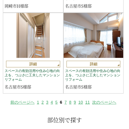
岡崎市H様邸
名古屋市S様邸
詳細
詳細
スペースの有効活用や住み心地の向
スペースの有効活用や住み心地の向
上を、つぶさに工夫したマンション
上を、つぶさに工夫したマンション
リフォーム
リフォーム
名古屋市S様邸
名古屋市S様邸
前のページヘ
1
2
3
4
5
6
7
8
9
10
11
次のページヘ
部位別で探す