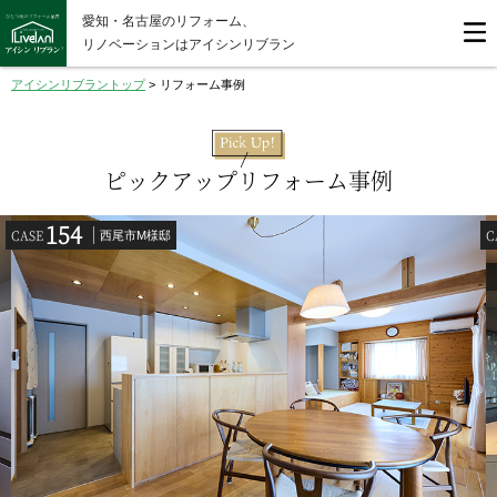
愛知・名古屋のリフォーム、
リノベーションはアイシンリブラン
アイシンリブラントップ
>
リフォーム事例
ピックアップリフォーム事例
154
CASE
C
西尾市M様邸