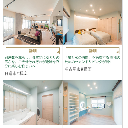
詳細
詳細
部屋数を減らし、各空間にゆとりの
「猫と私の時間」を満喫する 奥様の
広さを。ご夫婦それぞれが趣味を存
ためのセカンドリビングが誕生
分に楽しむ住まいへ
名古屋市K様邸
日進市Y様邸