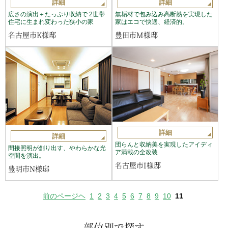
詳細
詳細
広さの演出＋たっぷり収納で 2世帯
無垢材で包み込み高断熱を実現した
住宅に生まれ変わった狭小の家
家はエコで快適、経済的。
名古屋市K様邸
豊田市M様邸
詳細
詳細
団らんと収納美を実現したアイディ
間接照明が創り出す、やわらかな光
ア満載の全改装
空間を演出。
名古屋市I様邸
豊明市N様邸
前のページヘ
1
2
3
4
5
6
7
8
9
10
11
部位別で探す