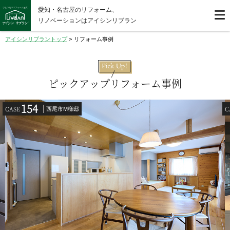
愛知・名古屋のリフォーム、
リノベーションはアイシンリブラン
アイシンリブラントップ
>
リフォーム事例
ピックアップリフォーム事例
154
CASE
C
西尾市M様邸