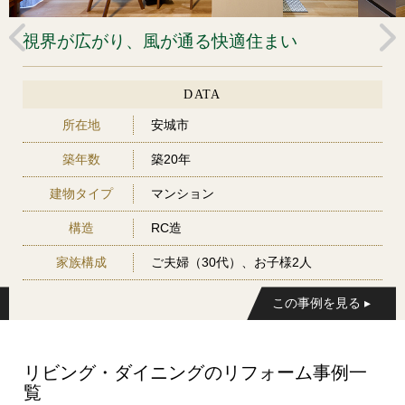
る快適住まい
新旧を包括する再生リフ
ATA
DAT
所在地
西尾市
築年数
築30年
ョン
建物タイプ
戸建て
構造
木造
（30代）、お子様2人
家族構成
ご夫婦（2
リビング・ダイニングのリフォーム事例一
覧