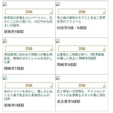
詳細
詳細
鉄骨造の店舗をコンバージョン。広
母と娘の個性がキラリと光る二世帯
さにこだわり抜いた、のびやかな住
住宅のリフォーム
まいが誕生。
刈谷市N様・K様邸
碧南市S様邸
詳細
詳細
周辺環境に合わせて間取りの軸を再
お婆様とご両親が待つ、3世帯家族
設定。敷地のポテンシャルを活かし
の優しい住まい 岡崎市S様邸
た家
岡崎市S様邸
岡崎市T様邸
詳細
詳細
木のイメージを活かし、優しさとぬ
広く明るい大空間を、アメリカンテ
くもり感で包まれた家族団らんの
イストのお洒落なスタジオ風に演出
LDK
名古屋市S様邸
碧南市O様邸