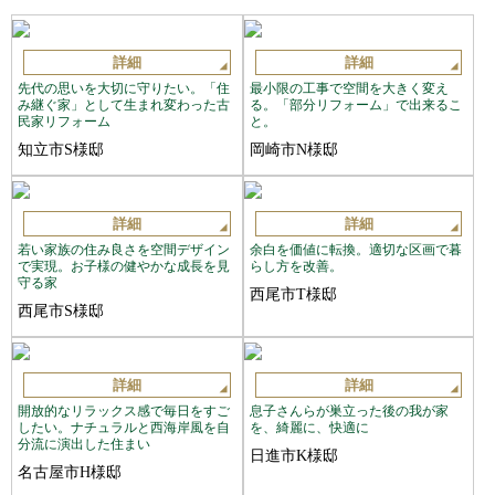
詳細
詳細
先代の思いを大切に守りたい。「住
最小限の工事で空間を大きく変え
み継ぐ家」として生まれ変わった古
る。「部分リフォーム」で出来るこ
民家リフォーム
と。
知立市S様邸
岡崎市N様邸
詳細
詳細
若い家族の住み良さを空間デザイン
余白を価値に転換。適切な区画で暮
で実現。お子様の健やかな成長を見
らし方を改善。
守る家
西尾市T様邸
西尾市S様邸
詳細
詳細
開放的なリラックス感で毎日をすご
息子さんらが巣立った後の我が家
したい。ナチュラルと西海岸風を自
を、綺麗に、快適に
分流に演出した住まい
日進市K様邸
名古屋市H様邸