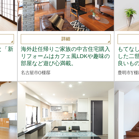
詳細
と「新
海外赴任帰りご家族の中古住宅購入
もてな
リフォームはカフェ風LDKや趣味の
した二
部屋など遊び心満載。
良いも
名古屋市O様邸
豊明市Y様