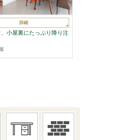
詳細
け、小屋裏にたっぷり降り注
し
邸