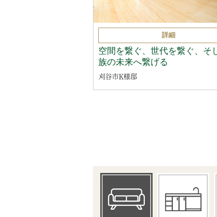
詳細
空間を繋ぐ、世代を繋ぐ、そ
族の未来へ繋げる
刈谷市K様邸