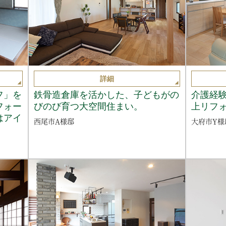
詳細
フ」を
鉄骨造倉庫を活かした、子どもがの
介護経
フォー
びのび育つ大空間住まい。
上リフ
はアイ
西尾市A様邸
大府市Y様