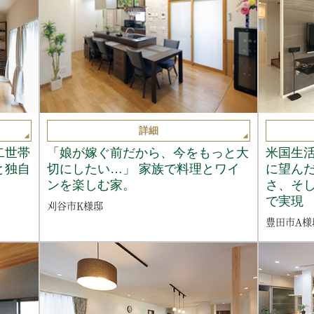
詳細
二世帯
「娘が嫁ぐ前だから、今をもっと大
米国生
と独自
切にしたい…」 家族で料理とワイ
に望ん
ンを楽しむ家。
さ、そ
で実現
刈谷市K様邸
豊田市A様