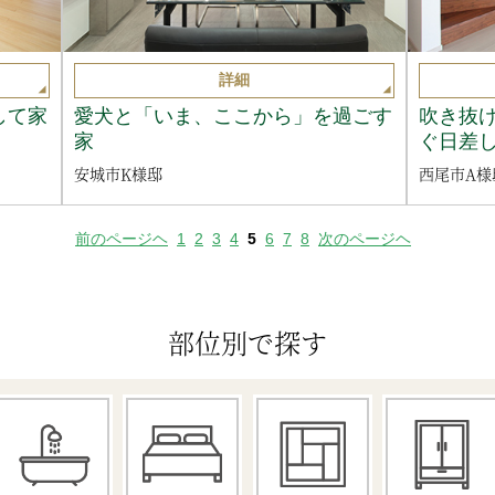
詳細
して家
愛犬と「いま、ここから」を過ごす
吹き抜
家
ぐ日差
安城市K様邸
西尾市A様
前のページヘ
1
2
3
4
5
6
7
8
次のページヘ
部位別で探す