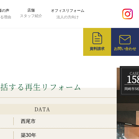
店舗
様の声
オフィスリフォーム
スタッフ紹介
れる理由
法人の方向け
資料請求
お問い合わせ
CASE
15
包括する再生リフォーム
岡崎市S
DATA
西尾市
築30年