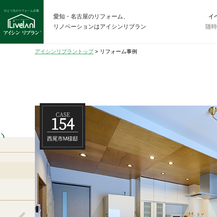
愛知・名古屋のリフォーム、
イ
リノベーションはアイシンリブラン
随
アイシンリブラントップ
>
リフォーム事例
CASE
154
い
西尾市M様邸