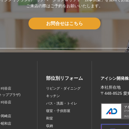
ご来店の際はご予約をお願いいたします。
お問合せはこちら
部位別リフォーム
アイシン開発株
本社所在地
ン刈谷店
リビング・ダイニング
〒448‐8525
トッププラザ)
キッチン
ン刈谷店
バス・洗面・トイレ
寝室・子供部屋
ン岡崎店
和室
ン昭和店
収納