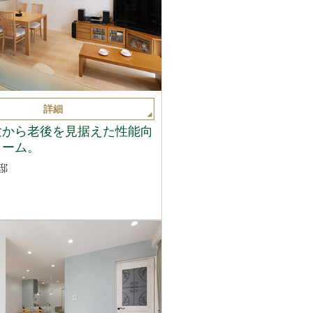
詳細
験から老後を見据えた性能向
ォーム。
邸