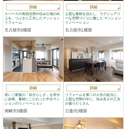
詳細
詳細
スペースの有効活用や住み心地の向
上質な素材を活かし、ラグジュアリ
上を、つぶさに工夫したマンション
ーな空間づくりに徹した マンション
リフォーム
リノベーション
名古屋市S様邸
名古屋市L様邸
詳細
詳細
若いご家族の「自分らしさ」を存分
リフォームを第二の人生の起点に。
に反映。素材にこだわった中古マン
上質な空間の中に、住み良さの工夫
ションのリノベーション
が盛りだくさん
岡崎市S様邸
日進市J様邸