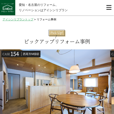
愛知・名古屋のリフォーム、
リノベーションはアイシンリブラン
アイシンリブラントップ
>
リフォーム事例
ピックアップリフォーム事例
154
CASE
C
西尾市M様邸