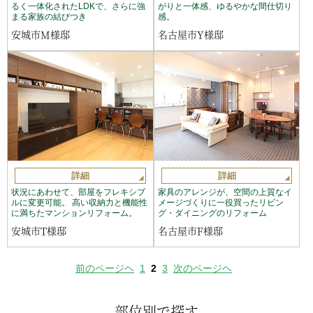
るく一体化されたLDKで、さらに強
がりと一体感、ゆるやかな間仕切り
まる家族の結びつき
感。
安城市M様邸
名古屋市Y様邸
詳細
詳細
状況にあわせて、部屋をフレキシブ
家具のアレンジが、空間の上質なイ
ルに変更可能。 高い収納力と機能性
メージづくりに一役買ったリビン
に満ちたマンションリフォーム。
グ・ダイニングのリフォーム
安城市T様邸
名古屋市F様邸
前のページヘ
1
2
3
次のページヘ
部位別で探す