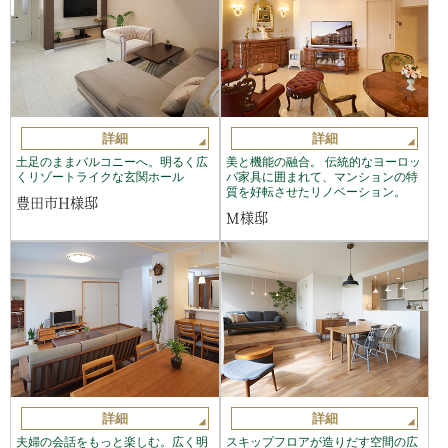
詳細
詳細
土足のままバルコニーへ。明るく広
美と機能の融合。 伝統的なヨーロッ
くリゾートライクな玄関ホール
パ家具に囲まれて、マンションの特
質を好転させたリノベーション。
豊田市H様邸
M様邸
詳細
詳細
夫婦の会話をもっと楽しむ。広く明
スキップフロアが造りだす空間の広