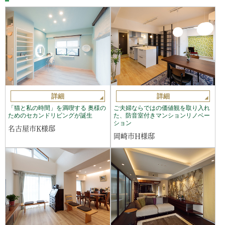
詳細
詳細
「猫と私の時間」を満喫する 奥様の
ご夫婦ならではの価値観を取り入れ
ためのセカンドリビングが誕生
た、防音室付きマンションリノベー
ション
名古屋市K様邸
岡崎市H様邸