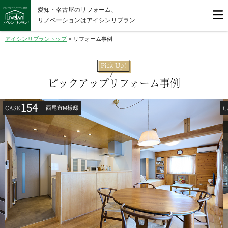
愛知・名古屋のリフォーム、
リノベーションはアイシンリブラン
アイシンリブラントップ
>
リフォーム事例
ピックアップリフォーム事例
154
CASE
C
西尾市M様邸