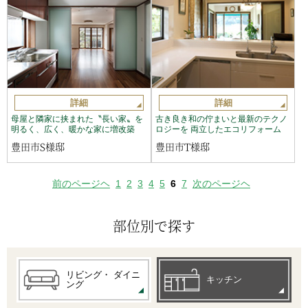
詳細
詳細
母屋と隣家に挟まれた〝長い家〟を
古き良き和の佇まいと最新のテクノ
明るく、広く、暖かな家に増改築
ロジーを 両立したエコリフォーム
豊田市S様邸
豊田市T様邸
前のページヘ
1
2
3
4
5
6
7
次のページヘ
部位別で探す
リビング・
ダイニ
キッチン
ング