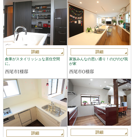
詳細
詳細
倉庫がスタイリッシュな居住空間
家族みんなの思い通り！のびのび我
に。
が家
西尾市I様邸
西尾市O様邸
詳細
詳細