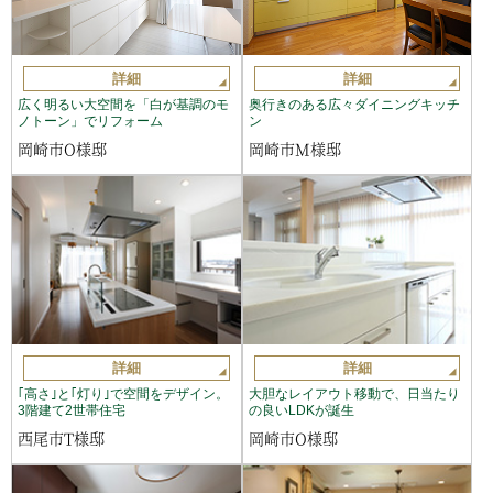
詳細
詳細
広く明るい大空間を「白が基調のモ
奥行きのある広々ダイニングキッチ
ノトーン」でリフォーム
ン
岡崎市O様邸
岡崎市M様邸
詳細
詳細
｢高さ｣と｢灯り｣で空間をデザイン。
大胆なレイアウト移動で、日当たり
3階建て2世帯住宅
の良いLDKが誕生
西尾市T様邸
岡崎市O様邸