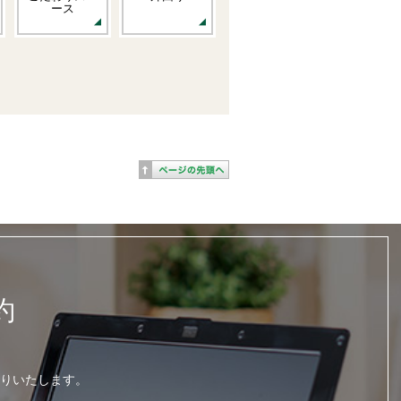
ース
約
りいたします。