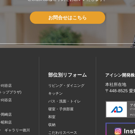
お問合せはこちら
部位別リフォーム
アイシン開発株
本社所在地
ン刈谷店
リビング・ダイニング
〒448‐8525
トッププラザ)
キッチン
ン刈谷店
バス・洗面・トイレ
寝室・子供部屋
ン岡崎店
和室
ン昭和店
収納
ン ギャラリー徳川
こだわりスペース