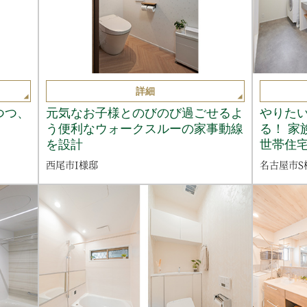
詳細
つつ、
元気なお子様とのびのび過ごせるよ
やりた
う便利なウォークスルーの家事動線
る！ 家
を設計
世帯住
西尾市I様邸
名古屋市S