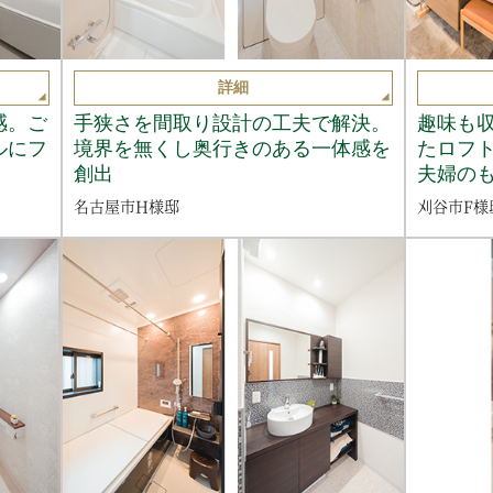
詳細
感。ご
手狭さを間取り設計の工夫で解決。
趣味も
ルにフ
境界を無くし奥行きのある一体感を
たロフ
創出
夫婦の
名古屋市H様邸
刈谷市F様