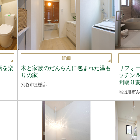
詳細
活を楽
木と家族のだんらんに包まれた温も
リフォ
りの家
ッチン＆
間取り
刈谷市H様邸
尾張旭市A