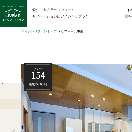
愛知・名古屋のリフォーム、
イ
リノベーションはアイシンリブラン
随
アイシンリブラントップ
>
リフォーム事例
CASE
154
い
西尾市M様邸