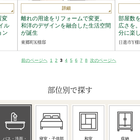
詳細
置変
離れの用途をリフォームで変更。
部屋数
イル
和洋のデザインを融合した生活空間
広さを
ョン
が誕生
分に楽
東郷町K様邸
日進市Y様
前のページヘ
1
2
3
4
5
6
7
8
次のページヘ
部位別で探す
バス・洗面・
寝室・子供部
和室
収納