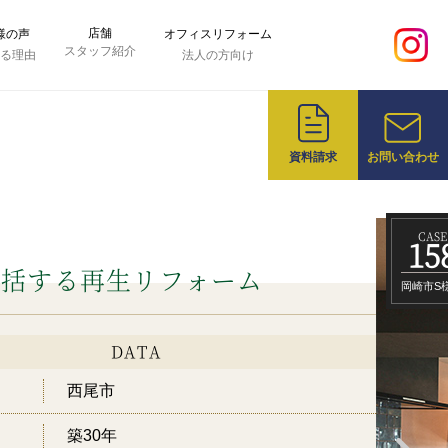
店舗
様の声
オフィスリフォーム
スタッフ紹介
れる理由
法人の方向け
資料請求
お問い合わせ
CASE
15
包括する再生リフォーム
岡崎市S
DATA
西尾市
築30年