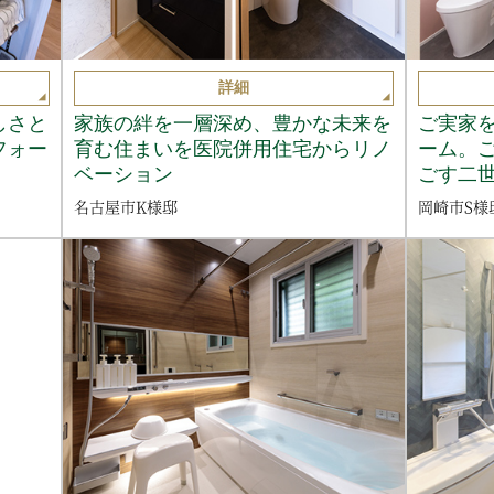
詳細
しさと
家族の絆を一層深め、豊かな未来を
ご実家
フォー
育む住まいを医院併用住宅からリノ
ーム。
ベーション
ごす二
名古屋市K様邸
岡崎市S様