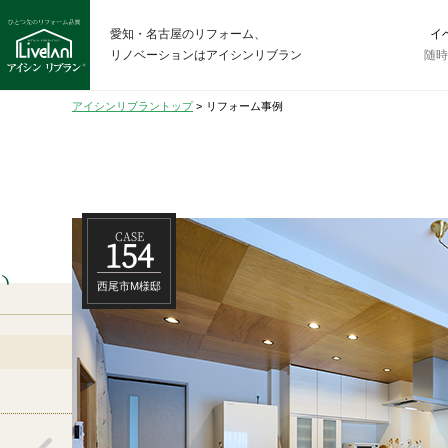
愛知・名古屋のリフォーム、
イ
リノベーションはアイシンリブラン
随
アイシンリブラントップ
>
リフォーム事例
CASE
154
い
西尾市M様邸