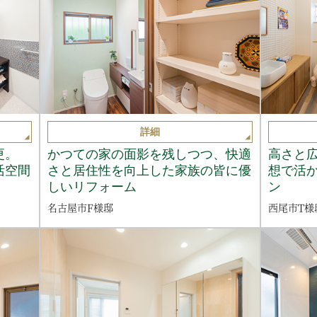
詳細
更。
かつての家の面影を残しつつ、快適
高さと
活空間
さと居住性を向上した家族の皆に優
想で活
しいリフォーム
ン
名古屋市F様邸
西尾市T様