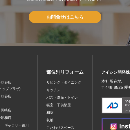
お問合せはこちら
部位別リフォーム
アイシン開発株
本社所在地
ン刈谷店
リビング・ダイニング
〒448‐8525
トッププラザ)
キッチン
ン刈谷店
バス・洗面・トイレ
寝室・子供部屋
ン岡崎店
和室
ン昭和店
収納
ン ギャラリー徳川
こだわりスペース