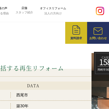
店舗
様の声
オフィスリフォーム
スタッフ紹介
れる理由
法人の方向け
資料請求
お問い合わせ
CASE
15
包括する再生リフォーム
岡崎市S
DATA
西尾市
築30年