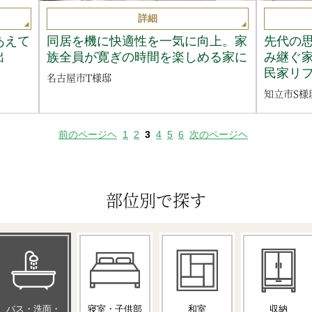
詳細
あえて
同居を機に快適性を一気に向上。家
先代の
出
族全員が寛ぎの時間を楽しめる家に
み継ぐ
民家リ
名古屋市T様邸
知立市S様
前のページヘ
1
2
3
4
5
6
次のページヘ
部位別で探す
バス・洗面・
寝室・子供部
和室
収納