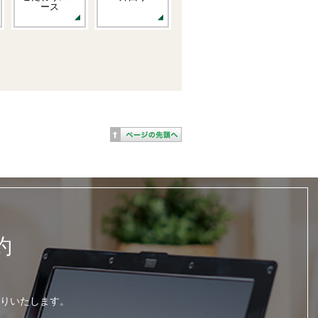
ース
約
りいたします。