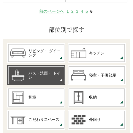
前のページヘ
1
2
3
4
5
6
部位別で探す
リビング・
ダイニ
キッチン
ング
バス・洗面・
トイ
寝室・子供部屋
レ
和室
収納
こだわりスペース
外回り