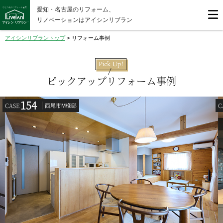
愛知・名古屋のリフォーム、
リノベーションはアイシンリブラン
アイシンリブラントップ
>
リフォーム事例
ピックアップリフォーム事例
154
CASE
C
西尾市M様邸