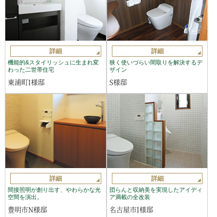
詳細
詳細
機能的&スタイリッシュに生まれ変
狭く使いづらい間取りを解決するデ
わった二世帯住宅
ザイン
東浦町I様邸
S様邸
詳細
詳細
間接照明が創り出す、やわらかな光
団らんと収納美を実現したアイディ
空間を演出。
ア満載の全改装
豊明市N様邸
名古屋市I様邸