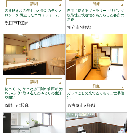
詳細
詳細
古き良き和の佇まいと最新のテクノ
自由に使えるギャラリー・リビング
ロジーを 両立したエコリフォーム
機能性と快適性をもたらした各所の
造作
豊田市T様邸
知立市N様邸
詳細
詳細
使っていなかった総二階の倉庫が 光
ガラスごしの光でぬくもり二世帯住
をいっぱい取り込んだゆとりの生活
宅
空間に
名古屋市A様邸
岡崎市O様邸