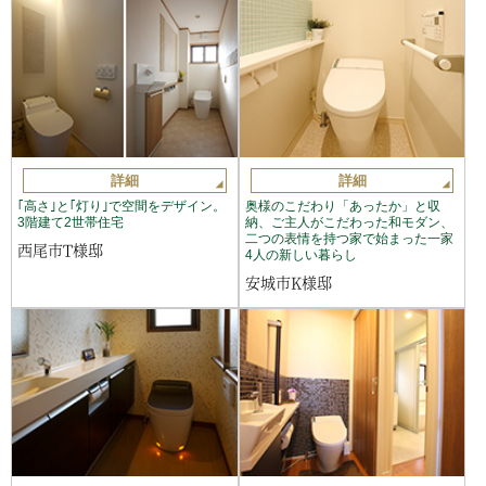
詳細
詳細
｢高さ｣と｢灯り｣で空間をデザイン。
奥様のこだわり「あったか」と収
3階建て2世帯住宅
納、ご主人がこだわった和モダン、
二つの表情を持つ家で始まった一家
西尾市T様邸
4人の新しい暮らし
安城市K様邸